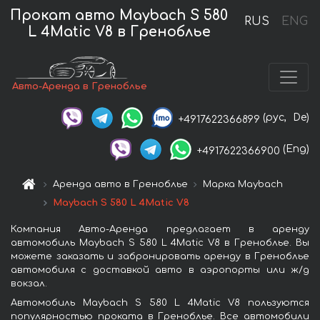
Прокат авто Maybach S 580
RUS
ENG
L 4Matic V8 в Греноблье
Авто-Аренда в Греноблье
(рус,
De)
+4917622366899
(Eng)
+4917622366900
Аренда авто в Греноблье
Марка Maybach
Maybach S 580 L 4Matic V8
Компания Авто-Аренда предлагает в аренду
автомобиль Maybach S 580 L 4Matic V8 в Греноблье. Вы
можете заказать и забронировать аренду в Греноблье
автомобиля с доставкой авто в аэропорты или ж/д
вокзал.
Автомобиль Maybach S 580 L 4Matic V8 пользуются
популярностью проката в Греноблье. Все автомобили