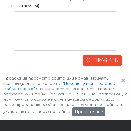
водителем)
ОТПРАВИТЬ
×
Продолжив просмотр сайта или нажав
"Принять
все"
, вы даёте согласие на
”Политику в отношении
файлов cookie”
и соглашаетесь сохранить в вашем
браузере куки-файлы (основные и внешние), позволяющие
нам получать больше маркетинговой информации,
регистрировать особенности использования сайта и
Авторские права © 2026 Авто-Аренда
Cookie Policy
Принять все
улучшать навигацию на сайте.
Политика конфиденциальности