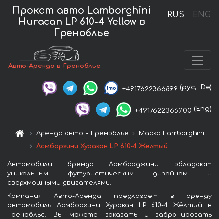
Прокат авто Lamborghini
RUS
ENG
Huracan LP 610-4 Yellow в
Греноблье
Авто-Аренда в Греноблье
(рус,
De)
+4917622366899
(Eng)
+4917622366900
Аренда авто в Греноблье
Марка Lamborghini
Ламборгини Хуракан LP 610-4 Жёлтый
Автомобили бренда Ламборджини обладают
уникальным футуристическим дизайном и
сверхмощными двигателями.
Компания Авто-Аренда предлагает в аренду
автомобиль Ламборгини Хуракан LP 610-4 Жёлтый в
Греноблье. Вы можете заказать и забронировать