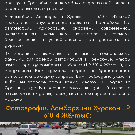
аренду в Греноблье автомобиля с доставкой авто в
аэропорты или ж/д вокзал.
Автомобиль Ламборгини Хуракан LP 610-4 Жёлтый
пользуются популярностью проката в Греноблье. Все
автомобили Ламборгини снабжены современной
электроникой, элементами комфорта, системами
безопасности и устойчивости при движении по
дорогам.
Вы можете ознакомиться с ценами и техническими
данными для аренды автомобиля в Греноблье. Чтобы
взять в аренду Ламборгини Хуракан LP 610-4 Жёлтый, мы
предлагаем Вам сделать запрос на бронирование
авто, заполнив форму запроса. Вам необходимо указать
в Вашем запросе даты, время, место или адрес во
Франции, где Вы хотите получить данный авто, а
также указать даты, время, место или адрес возврата
машины.
Фотографии Ламборгини Хуракан LP
610-4 Жёлтый: