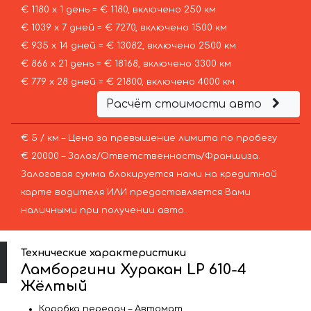
€ 1180 х 1 день = € 1180, включено 250 км
€ 1039 х 7 дней = € 7270, включено 1500 км
€ 935 х 14 дней = € 13082, включено 2500 км
€ 866 х 21 день = € 18168, включено 3300 км
€ 779 х 28 дней = € 21800, включено 4000 км
Расчёт стоимости авто
€ 5 / км – Цена за превышение лимита по пробегу
€ 20000 – Залог/Ответственность/Франшиза.
Залоговая сумма блокируется нами на кредитной
карте водителя ИЛИ предоставляется Вами
наличными при получении авто.
Технические характеристики
Ламборгини Хуракан LP 610-4
Жёлтый
Коробка передач – Автомат