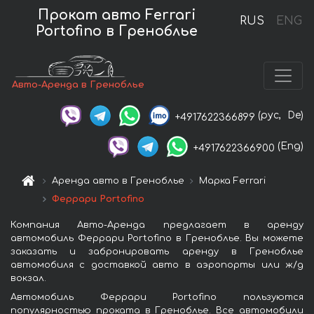
Прокат авто Ferrari
RUS
ENG
Portofino в Греноблье
Авто-Аренда в Греноблье
(рус,
De)
+4917622366899
(Eng)
+4917622366900
Аренда авто в Греноблье
Марка Ferrari
Феррари Portofino
Компания Авто-Аренда предлагает в аренду
автомобиль Феррари Portofino в Греноблье. Вы можете
заказать и забронировать аренду в Греноблье
автомобиля с доставкой авто в аэропорты или ж/д
вокзал.
Автомобиль Феррари Portofino пользуются
популярностью проката в Греноблье. Все автомобили