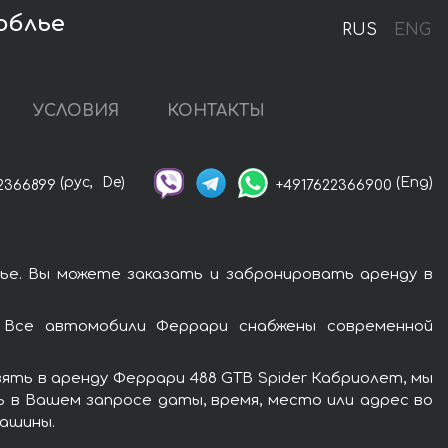
облье
RUS
ENG
УСЛОВИЯ
КОНТАКТЫ
(рус,
De)
(Eng)
2366899
+4917622366900
ье. Вы можете заказать и забронировать аренду в
 Все автомобили Феррари снабжены современной
ять в аренду Феррари 488 GTB Spider Кабриолет, мы
ь в Вашем запросе даты, время, место или адрес во
машины.