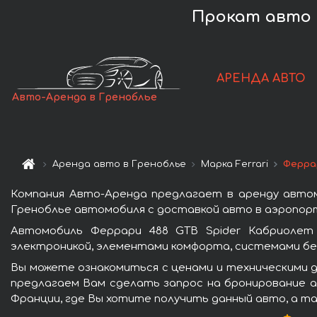
Прокат авто F
АРЕНДА АВТО
Авто-Аренда в Греноблье
Аренда авто в Греноблье
Марка Ferrari
Ферра
Компания Авто-Аренда предлагает в аренду автом
Греноблье автомобиля с доставкой авто в аэропорт
Автомобиль Феррари 488 GTB Spider Кабриолет
электроникой, элементами комфорта, системами бе
Вы можете ознакомиться с ценами и техническими д
предлагаем Вам сделать запрос на бронирование ав
Франции, где Вы хотите получить данный авто, а та