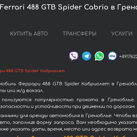
errari 488 GTB Spider Cabrio в Грен
КУПИТЬ АВТО
ТРАНСФЕРЫ
УСЛУГИ
+491762
ри 488 GTB Spider Кабриолет
обиль Феррари 488 GTB Spider Кабриолет в Гренобл
ы или ж/д вокзал.
 пользуются популярностью проката в Греноблье.
зопасности и устойчивости при движении по дорогам.
анными для аренды автомобиля в Греноблье. Чтобы вз
то, заполнив форму запроса. Вам необходимо указат
кже указать даты, время, место или адрес возврата 