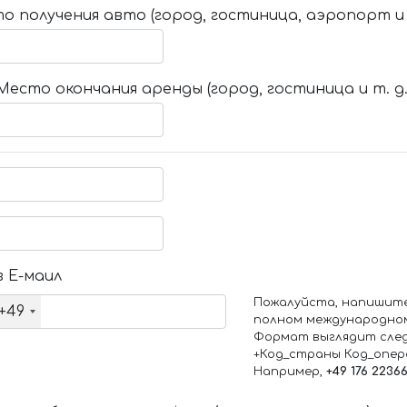
о получения авто (город, гостиница, аэропорт и т
Место окончания аренды (город, гостиница и т. д.
 Е-маил
Пожалуйста, напишит
+49
полном международно
Формат выглядит сле
+Код_страны Код_опе
Например,
+49 176 2236