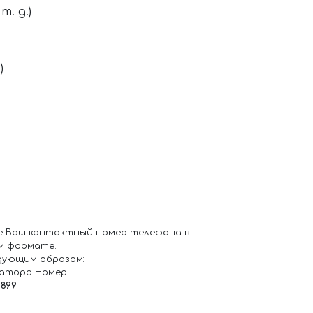
. д.)
)
е Ваш контактный номер телефона в
м формате.
дующим образом:
ратора Номер
6899