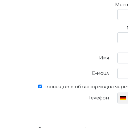
Мест
Имя
Е-маил
оповещать об информации через
Телефон