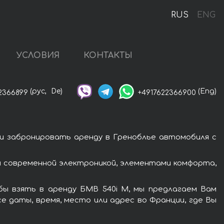
RUS
ENG
УСЛОВИЯ
КОНТАКТЫ
(рус,
De)
(Eng)
2366899
+4917622366900
и забронировать аренду в Греноблье автомобиля с
 современной электроникой, элементами комфорта,
бы взять в аренду БМВ 540i M, мы предлагаем Вам
е даты, время, место или адрес во Франции, где Вы