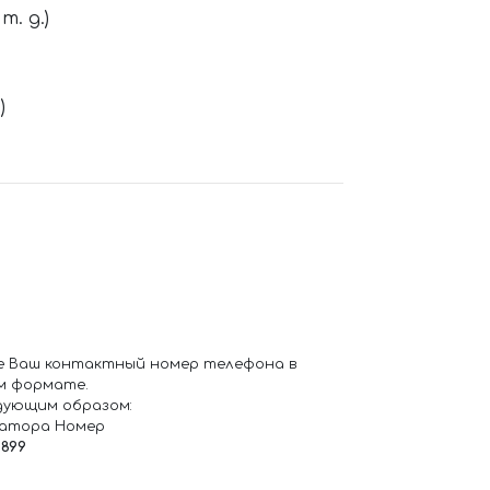
. д.)
)
е Ваш контактный номер телефона в
м формате.
дующим образом:
ратора Номер
6899