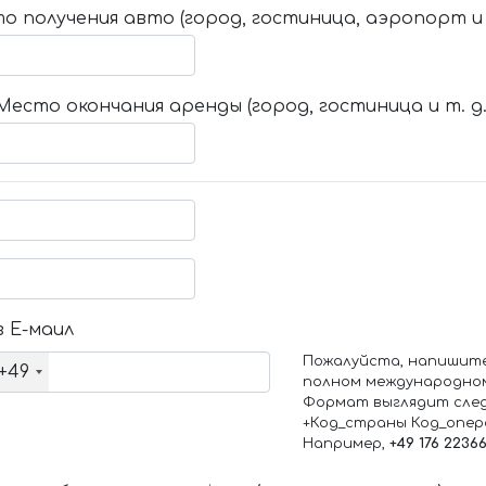
о получения авто (город, гостиница, аэропорт и т
Место окончания аренды (город, гостиница и т. д.
 Е-маил
Пожалуйста, напишит
+49
полном международно
Формат выглядит сле
+Код_страны Код_опе
Например,
+49 176 2236