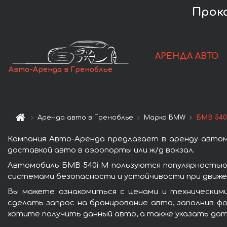
Прок
АРЕНДА АВТО
Авто-Аренда в Греноблье
Аренда авто в Греноблье
Марка BMW
БМВ 540
Компания Авто-Аренда предлагает в аренду автом
доставкой авто в аэропорты или ж/д вокзал.
Автомобиль БМВ 540i M пользуются популярностью
системами безопасности и устойчивости при движен
Вы можете ознакомиться с ценами и техническими
сделать запрос на бронирование авто, заполнив фо
хотите получить данный авто, а также указать дат