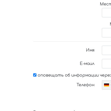
Мест
Имя
Е-маил
оповещать об информации через
Телефон