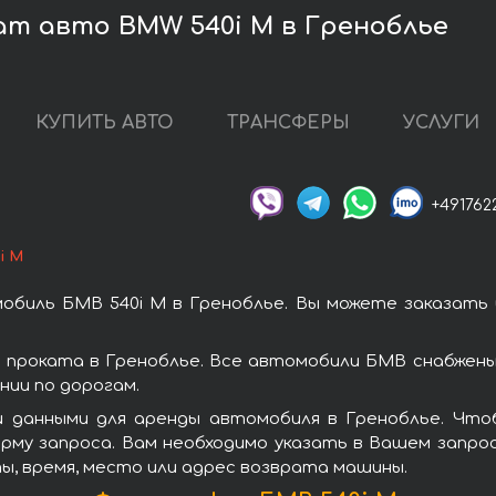
ат авто BMW 540i M в Греноблье
КУПИТЬ АВТО
ТРАНСФЕРЫ
УСЛУГИ
+491762
i M
обиль БМВ 540i M в Греноблье. Вы можете заказать 
 проката в Греноблье. Все автомобили БМВ снабжены
ии по дорогам.
 данными для аренды автомобиля в Греноблье. Что
рму запроса. Вам необходимо указать в Вашем запрос
ы, время, место или адрес возврата машины.