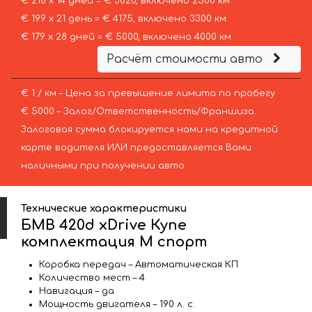
€ 216 х 14 дней = € 3020, включено 2500 км
€ 199 х 21 день = € 4175, включено 3300 км
€ 179 х 28 дней = € 5000, включено 4000 км
Расчёт стоимости авто
€ 1 / км – Цена за превышение лимита по пробегу
€ 5000 – Залог/Ответственность/Франшиза.
Залоговая сумма блокируется нами на кредитной
карте водителя ИЛИ предоставляется Вами
наличными при получении авто.
Технические характеристики
БМВ 420d xDrive Купе
комплектация М спорт
Коробка передач – Автоматическая КП
Количество мест – 4
Навигация – да
Мощность двигателя – 190 л. с.