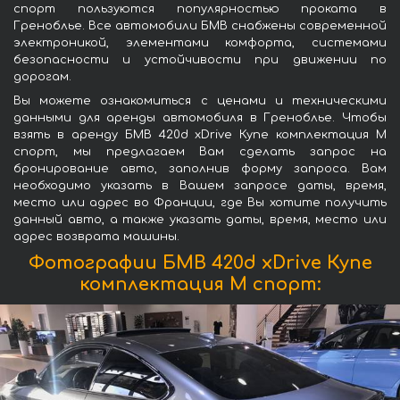
спорт пользуются популярностью проката в
Греноблье. Все автомобили БМВ снабжены современной
электроникой, элементами комфорта, системами
безопасности и устойчивости при движении по
дорогам.
Вы можете ознакомиться с ценами и техническими
данными для аренды автомобиля в Греноблье. Чтобы
взять в аренду БМВ 420d xDrive Купе комплектация М
спорт, мы предлагаем Вам сделать запрос на
бронирование авто, заполнив форму запроса. Вам
необходимо указать в Вашем запросе даты, время,
место или адрес во Франции, где Вы хотите получить
данный авто, а также указать даты, время, место или
адрес возврата машины.
Фотографии БМВ 420d xDrive Купе
комплектация М спорт: