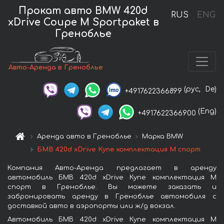
Прокат авто BMW 420d
RUS
ENG
xDrive Coupe M Sportpaket в
Греноблье
Авто-Аренда в Греноблье
(рус,
De)
+4917622366899
(Eng)
+4917622366900
Аренда авто в Греноблье
Марка BMW
БМВ 420d xDrive Купе комплектация М спорт
Компания Авто-Аренда предлагает в аренду
автомобиль БМВ 420d xDrive Купе комплектация М
спорт в Греноблье. Вы можете заказать и
забронировать аренду в Греноблье автомобиля с
доставкой авто в аэропорты или ж/д вокзал.
Автомобиль БМВ 420d xDrive Купе комплектация М