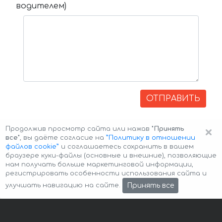
водителем)
ОТПРАВИТЬ
×
Продолжив просмотр сайта или нажав
"Принять
все"
, вы даёте согласие на
”Политику в отношении
файлов cookie”
и соглашаетесь сохранить в вашем
браузере куки-файлы (основные и внешние), позволяющие
нам получать больше маркетинговой информации,
регистрировать особенности использования сайта и
Авторские права © 2026 Авто-Аренда
Cookie Policy
Принять все
улучшать навигацию на сайте.
Политика конфиденциальности