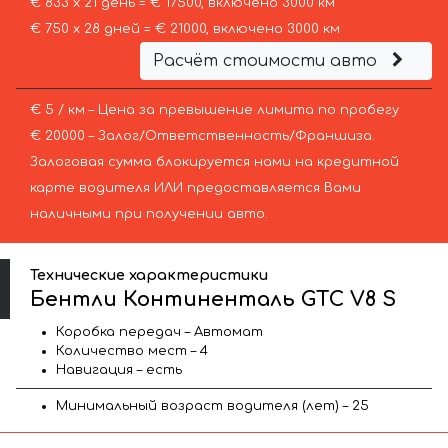
€ 833 х 21 день = € 17500, включено 3000 км
€ 750 х 28 дней = € 21000, включено 3000 км
Расчёт стоимости авто
€ 5 / км – Цена за превышение лимита по пробегу
€ 20000 – Залог/Ответственность/Франшиза.
Залоговая сумма блокируется нами на кредитной
карте водителя ИЛИ предоставляется Вами
наличными при получении авто.
Технические характеристики
Бентли Континенталь GTC V8 S
Коробка передач – Автомат
Количество мест – 4
Навигация – есть
Минимальный возраст водителя (лет) – 25