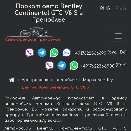
Прокат авто Bentley
RUS
ENG
Continental GTC V8 S в
Греноблье
Авто-Аренда в Греноблье
(рус,
De)
+4917622366899
(Eng)
+4917622366900
Аренда авто в Греноблье
Марка Bentley
Бентли Континенталь GTC V8 S
Компания Авто-Аренда предлагает в аренду
автомобиль Бентли Континенталь GTC V8 S в
Греноблье. Вы можете заказать и забронировать
аренду в Греноблье автомобиля с доставкой авто в
аэропорты или ж/д вокзал.
Автомобиль Бентли Континенталь GTC V8 S