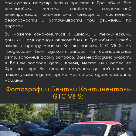
пользуются популярностью проката в Греноблье. Все
автомобили Бентли снабжены современной
электроникой, элементами комфорта, системами
безопасности и устойчивости при движении по
дорогам.
Вы можете ознакомиться с ценами и техническими
данными для аренды автомобиля в Греноблье. Чтобы
взять в аренду Бентли Континенталь GTC V8 S, мы
предлагаем Вам сделать запрос на бронирование
авто, заполнив форму запроса. Вам необходимо указать
в Вашем запросе даты, время, место или адрес во
Франции, где Вы хотите получить данный авто, а
также указать даты, время, место или адрес возврата
машины.
Фотографии Бентли Континенталь
GTC V8 S: