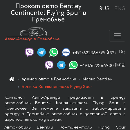
Прокат авто Bentley
RUS
ENG
Continental Flying Spur в
Греноблье
Авто-Аренда в Греноблье
(рус,
De)
+4917622366899
(Eng)
+4917622366900
Аренда авто в Греноблье
Марка Bentley
Бентли Континенталь Flying Spur
Компания Авто-Аренда предлагает в аренду
автомобиль Бентли Континенталь Flying Spur в
Греноблье. Вы можете заказать и забронировать
аренду в Греноблье автомобиля с доставкой авто в
аэропорты или ж/д вокзал.
Автомобиль Бентли Континенталь Flying Spur