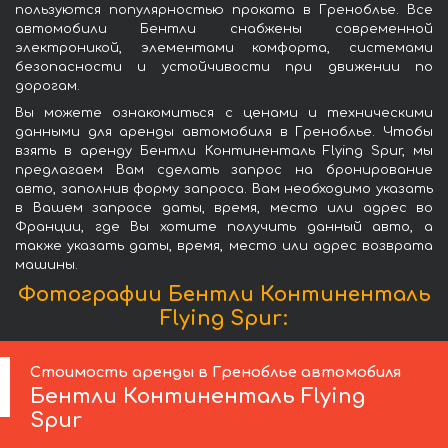
пользуются популярностью проката в Греноблье. Все
автомобили Бентли снабжены современной
электроникой, элементами комфорта, системами
безопасности и устойчивости при движении по
дорогам.
Вы можете ознакомиться с ценами и техническими
данными для аренды автомобиля в Греноблье. Чтобы
взять в аренду Бентли Континенталь Flying Spur, мы
предлагаем Вам сделать запрос на бронирование
авто, заполнив форму запроса. Вам необходимо указать
в Вашем запросе даты, время, место или адрес во
Франции, где Вы хотите получить данный авто, а
также указать даты, время, место или адрес возврата
машины.
Фотографии Бентли Континенталь
Flying Spur:
Стоимость аренды в Греноблье автомобиля
Бентли
Континенталь Flying
Spur