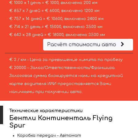
€ 1000 х 1 день = € 1000, включено 200 км
€ 857 х 7 дней = € 6000, включено 1200 км
€ 757 х 14 дней = € 10600, включено 2400 км
€ 714 х 21 день = € 15000, включено 3500 км
€ 643 х 28 дней = € 18000, включено 3500 км
Расчёт стоимости авто
€ 3 / км – Цена за превышение лимита по пробегу
€ 20000 – Залог/Ответственность/Франшиза.
Залоговая сумма блокируется нами на кредитной
карте водителя ИЛИ предоставляется Вами
наличными при получении авто.
Технические характеристики
Бентли Континенталь Flying
Spur
Коробка передач – Автомат