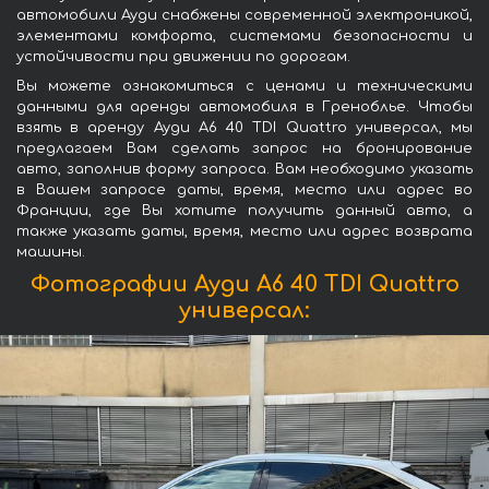
автомобили Ауди снабжены современной электроникой,
элементами комфорта, системами безопасности и
устойчивости при движении по дорогам.
Вы можете ознакомиться с ценами и техническими
данными для аренды автомобиля в Греноблье. Чтобы
взять в аренду Ауди A6 40 TDI Quattro универсал, мы
предлагаем Вам сделать запрос на бронирование
авто, заполнив форму запроса. Вам необходимо указать
в Вашем запросе даты, время, место или адрес во
Франции, где Вы хотите получить данный авто, а
также указать даты, время, место или адрес возврата
машины.
Фотографии Ауди A6 40 TDI Quattro
универсал: