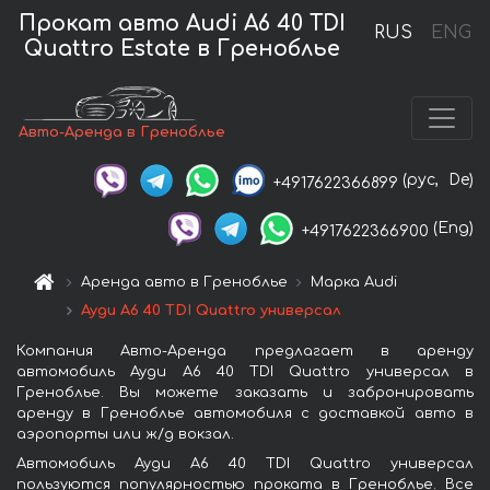
Прокат авто Audi A6 40 TDI
RUS
ENG
Quattro Estate в Греноблье
Авто-Аренда в Греноблье
(рус,
De)
+4917622366899
(Eng)
+4917622366900
Аренда авто в Греноблье
Марка Audi
Ауди A6 40 TDI Quattro универсал
Компания Авто-Аренда предлагает в аренду
автомобиль Ауди A6 40 TDI Quattro универсал в
Греноблье. Вы можете заказать и забронировать
аренду в Греноблье автомобиля с доставкой авто в
аэропорты или ж/д вокзал.
Автомобиль Ауди A6 40 TDI Quattro универсал
пользуются популярностью проката в Греноблье. Все