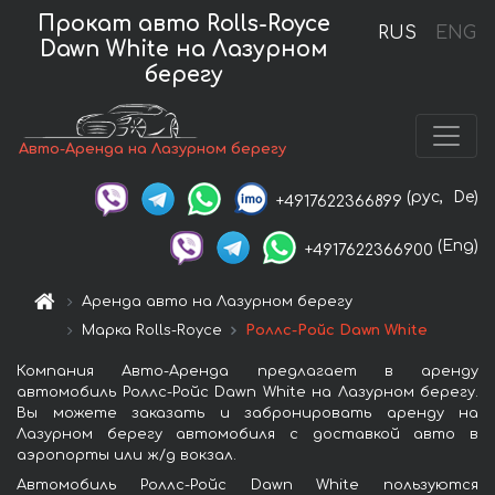
Прокат авто Rolls-Royce
RUS
ENG
Dawn White на Лазурном
берегу
Авто-Аренда на Лазурном берегу
(рус,
De)
+4917622366899
(Eng)
+4917622366900
Аренда авто на Лазурном берегу
Марка Rolls-Royce
Роллс-Ройс Dawn White
Компания Авто-Аренда предлагает в аренду
автомобиль Роллс-Ройс Dawn White на Лазурном берегу.
Вы можете заказать и забронировать аренду на
Лазурном берегу автомобиля с доставкой авто в
аэропорты или ж/д вокзал.
Автомобиль Роллс-Ройс Dawn White пользуются