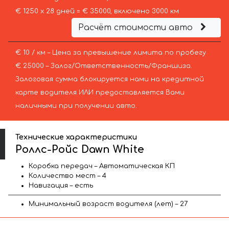
€ 1250 х 28 дней = € 35000, включено 3000 км
Расчёт стоимости авто
€ 10 / км – Цена за превышение лимита по пробегу
€ 25000 – Залог/Ответственность/Франшиза.
Залоговая сумма блокируется нами на кредитной
карте водителя ИЛИ предоставляется Вами
наличными при получении авто.
Технические характеристики
Роллс-Ройс Dawn White
Коробка передач – Автоматическая КП
Количество мест – 4
Навигация – есть
Минимальный возраст водителя (лет) – 27