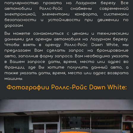
популярностью проката на Лазурном берегу. Все
автомобили Роллс-Ройс снабжены современной
электроникой, элементами комфорта, системами
безопасности и устойчивости при движении по
дорогам.
Вы можете ознакомиться с ценами и техническими
данными для аренды автомобиля на Лазурном берегу.
Чтобы взять в аренду Роллс-Ройс Dawn White, мы
предлагаем Вам сделать запрос на бронирование
авто, заполнив форму запроса. Вам необходимо указать
в Вашем запросе даты, время, место или адрес во
Франции, где Вы хотите получить данный авто, а
также указать даты, время, место или адрес возврата
машины.
Фотографии Роллс-Ройс Dawn White: