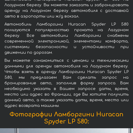
Лазурном берегу. Вы можете заказать и забронировать
аренду на Лазурном берегу автомобиля с доставкой
авто в аэропорты или ж/д вокзал.
Автомобиль Ламборгини Huracan Spyder LP 580
пользуются популярностью проката на Лазурном
берегу. Все автомобили Ламборгини снабжены
современной электроникой, элементами комфорта,
системами безопасности и устойчивости при
движении по дорогам.
Вы можете ознакомиться с ценами и техническими
данными для аренды автомобиля на Лазурном берегу.
Чтобы взять в аренду Ламборгини Huracan Spyder LP
580, мы предлагаем Вам сделать запрос на
бронирование авто, заполнив форму запроса. Вам
необходимо указать в Вашем запросе даты, время,
место или адрес во Франции, где Вы хотите получить
данный авто, а также указать даты, время, место или
адрес возврата машины.
Фотографии Ламборгини Huracan
Spyder LP 580: