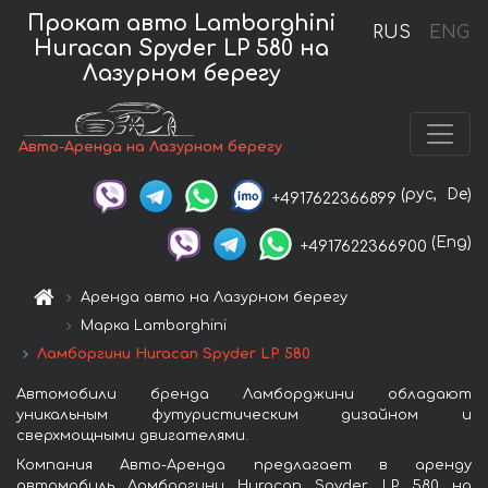
Прокат авто Lamborghini
RUS
ENG
Huracan Spyder LP 580 на
Лазурном берегу
Авто-Аренда на Лазурном берегу
(рус,
De)
+4917622366899
(Eng)
+4917622366900
Аренда авто на Лазурном берегу
Марка Lamborghini
Ламборгини Huracan Spyder LP 580
Автомобили бренда Ламборджини обладают
уникальным футуристическим дизайном и
сверхмощными двигателями.
Компания Авто-Аренда предлагает в аренду
автомобиль Ламборгини Huracan Spyder LP 580 на