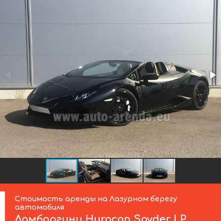
Стоимость аренды на Лазурном берегу
автомобиля
Ламборгини
Huracan Spyder LP