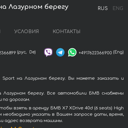
 на Лазурном берегу
RUS
ENG
И
УСЛОВИЯ
КОНТАКТЫ
(рус,
De)
(Eng)
2366899
+4917622366900
M Sport на Лазурном берегу. Вы можете заказать и
на Лазурном берегу. Все автомобили БМВ снабжены
 по дорогам.
бы взять в аренду БМВ X7 XDrive 40d (6 seats) High
ам необходимо указать в Вашем запросе даты, время,
ли адрес возврата машины.