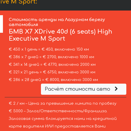
ive M Sport:
Стоимость аренды на Лазурном берегу
автомобиля
БМВ
X7 XDrive 40d (6 seats) High
Executive M Sport
€ 450 х 1 день = € 450, включено 150 км
€ 386 х 7 дней = € 2700, включено 1000 км
€ 341 х 14 дней = € 4770, включено 2000 км
€ 321 х 21 день = € 6750, включено 3000 км
€ 286 х 28 дней = € 8000, включено 3000 км
Расчёт стоимости авто
€ 2 / км – Цена за превышение лимита по пробегу
€ 5000 – Залог/Ответственность/Франшиза.
Залоговая сумма блокируется нами на кредитной
карте водителя ИЛИ предоставляется Вами