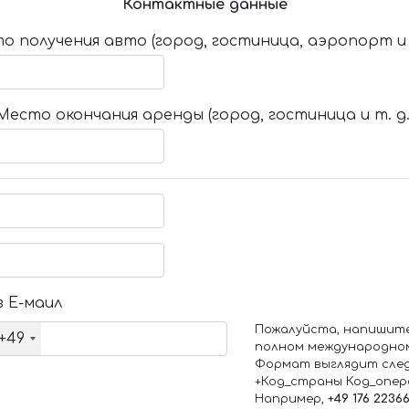
Контактные данные
о получения авто (город, гостиница, аэропорт и т
Место окончания аренды (город, гостиница и т. д.
 Е-маил
Пожалуйста, напишит
+49
полном международно
Формат выглядит сле
+Код_страны Код_опе
Например,
+49 176 2236