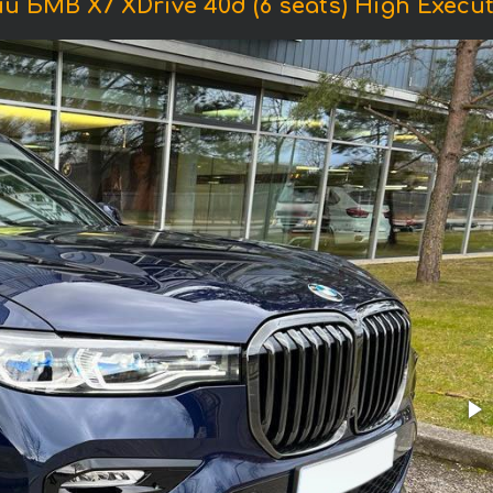
БМВ X7 XDrive 40d (6 seats) High Execut