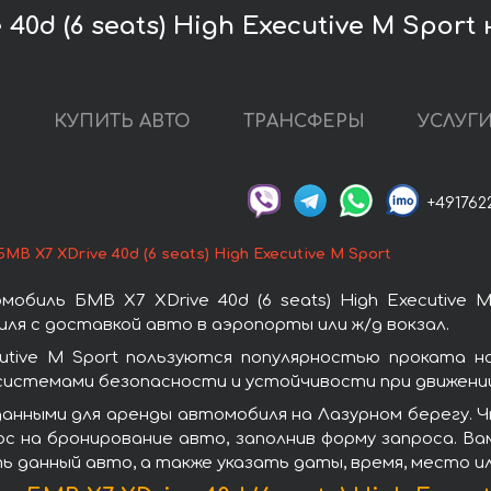
0d (6 seats) High Executive M Sport
О
КУПИТЬ АВТО
ТРАНСФЕРЫ
УСЛУГ
+491762
БМВ X7 XDrive 40d (6 seats) High Executive M Sport
биль БМВ X7 XDrive 40d (6 seats) High Executive 
ля с доставкой авто в аэропорты или ж/д вокзал.
ecutive M Sport пользуются популярностью проката 
системами безопасности и устойчивости при движении
нными для аренды автомобиля на Лазурном берегу. Что
ос на бронирование авто, заполнив форму запроса. В
ь данный авто, а также указать даты, время, место и