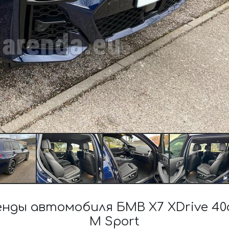
ы автомобиля БМВ X7 XDrive 40d (
M Sport