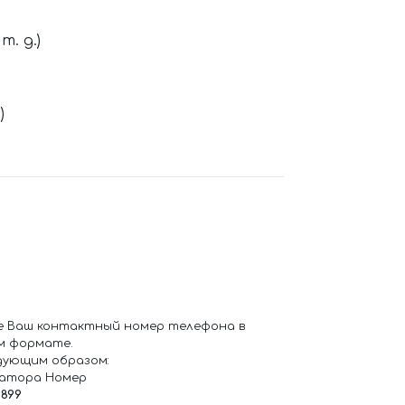
. д.)
)
е Ваш контактный номер телефона в
м формате.
дующим образом:
ратора Номер
6899