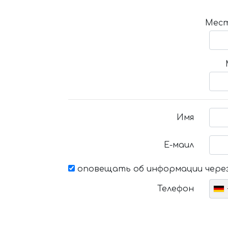
Мест
Имя
Е-маил
оповещать об информации через
Телефон