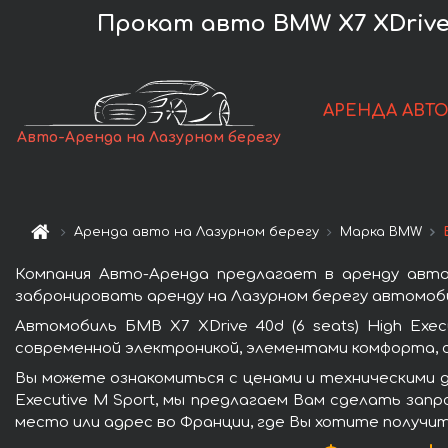
Прокат авто BMW X7 XDrive 4
АРЕНДА АВТ
Авто-Аренда на Лазурном берегу
Аренда авто на Лазурном берегу
Марка BMW
Компания Авто-Аренда предлагает в аренду автомо
забронировать аренду на Лазурном берегу автомоби
Автомобиль БМВ X7 XDrive 40d (6 seats) High Ex
современной электроникой, элементами комфорта, 
Вы можете ознакомиться с ценами и техническими да
Executive M Sport, мы предлагаем Вам сделать запр
место или адрес во Франции, где Вы хотите получит