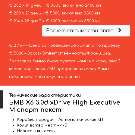
€ 252 х 14 дней = € 3533, включено 2400 км
€ 238 х 21 день = € 5000, включено 3500 км
€ 214 х 28 дней = € 6000, включено 3500 км
Расчёт стоимости авто
€ 2 / км – Цена за превышение лимита по пробегу
€ 5000 – Залог/Ответственность/Франшиза.
Залоговая сумма блокируется нами на кредитной
карте водителя ИЛИ предоставляется Вами
наличными при получении авто.
Технические характеристики
БМВ X6 3.0d xDrive High Executive
M спорт пакет
Коробка передач – Автоматическая КП
Количество мест – 4/5
Навигация – есть