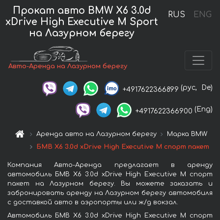
Прокат авто BMW X6 3.0d
RUS
ENG
xDrive High Executive M Sport
на Лазурном берегу
Авто-Аренда на Лазурном берегу
(рус,
De)
+4917622366899
(Eng)
+4917622366900
Аренда авто на Лазурном берегу
Марка BMW
БМВ X6 3.0d xDrive High Executive M спорт пакет
Компания Авто-Аренда предлагает в аренду
автомобиль БМВ X6 3.0d xDrive High Executive M спорт
пакет на Лазурном берегу. Вы можете заказать и
забронировать аренду на Лазурном берегу автомобиля
с доставкой авто в аэропорты или ж/д вокзал.
Автомобиль БМВ X6 3.0d xDrive High Executive M спорт