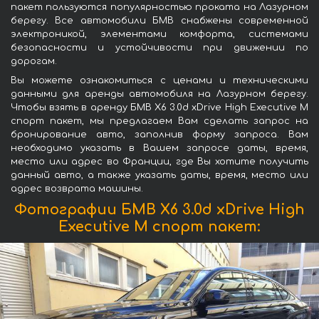
пакет пользуются популярностью проката на Лазурном
берегу. Все автомобили БМВ снабжены современной
электроникой, элементами комфорта, системами
безопасности и устойчивости при движении по
дорогам.
Вы можете ознакомиться с ценами и техническими
данными для аренды автомобиля на Лазурном берегу.
Чтобы взять в аренду БМВ X6 3.0d xDrive High Executive M
спорт пакет, мы предлагаем Вам сделать запрос на
бронирование авто, заполнив форму запроса. Вам
необходимо указать в Вашем запросе даты, время,
место или адрес во Франции, где Вы хотите получить
данный авто, а также указать даты, время, место или
адрес возврата машины.
Фотографии БМВ X6 3.0d xDrive High
Executive M спорт пакет: