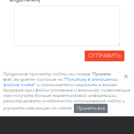
водителем)
ОТПРАВИТЬ
×
Продолжив просмотр сайта или нажав
"Принять
все"
, вы даёте согласие на
”Политику в отношении
файлов cookie”
и соглашаетесь сохранить в вашем
браузере куки-файлы (основные и внешние), позволяющие
нам получать больше маркетинговой информации,
регистрировать особенности использования сайта и
Авторские права © 2026 Авто-Аренда
Cookie Policy
Принять все
улучшать навигацию на сайте.
Политика конфиденциальности