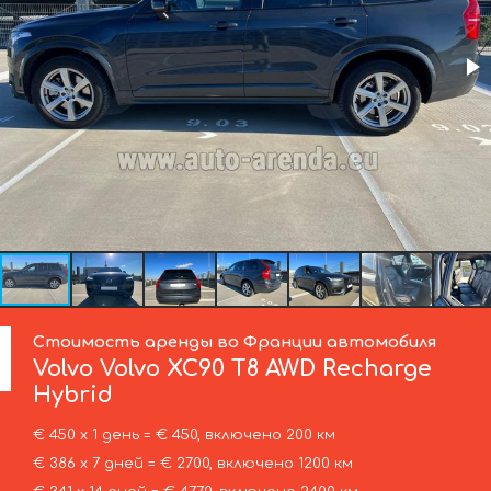
Стоимость аренды во Франции автомобиля
Volvo
Volvo XC90 T8 AWD Recharge
Hybrid
€ 450 х 1 день = € 450, включено 200 км
€ 386 х 7 дней = € 2700, включено 1200 км