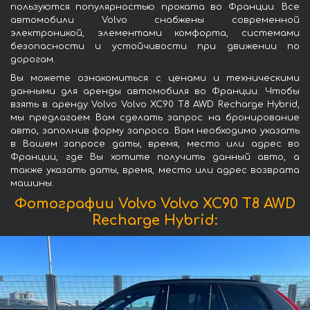
пользуются популярностью проката во Франции. Все
автомобили Volvo снабжены современной
электроникой, элементами комфорта, системами
безопасности и устойчивости при движении по
дорогам.
Вы можете ознакомиться с ценами и техническими
данными для аренды автомобиля во Франции. Чтобы
взять в аренду Volvo Volvo XC90 T8 AWD Recharge Hybrid,
мы предлагаем Вам сделать запрос на бронирование
авто, заполнив форму запроса. Вам необходимо указать
в Вашем запросе даты, время, место или адрес во
Франции, где Вы хотите получить данный авто, а
также указать даты, время, место или адрес возврата
машины.
Фотографии Volvo Volvo XC90 T8 AWD
Recharge Hybrid: