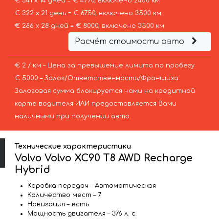
€ 341 х 14 дней = € 4770, включено 2400 км
€ 322 х 21 день = € 6750, включено 3500 км
€ 286 х 28 дней = € 8000, включено 3500 км
Расчёт стоимости авто
€ 2 / км – Цена за превышение лимита по пробегу
€ 5000 – Залог/Ответственность/Франшиза.
Залоговая сумма блокируется нами на кредитной
карте водителя ИЛИ предоставляется Вами
наличными при получении авто.
Технические характеристики
Volvo Volvo XC90 T8 AWD Recharge
Hybrid
Коробка передач – Автоматическая
Количество мест – 7
Навигация – есть
Мощность двигателя – 376 л. с.