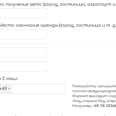
о получения авто (город, гостиница, аэропорт и т
Место окончания аренды (город, гостиница и т. д.
 Е-маил
Пожалуйста, напишит
+49
полном международно
Формат выглядит сле
+Код_страны Код_опе
Например,
+49 176 2236