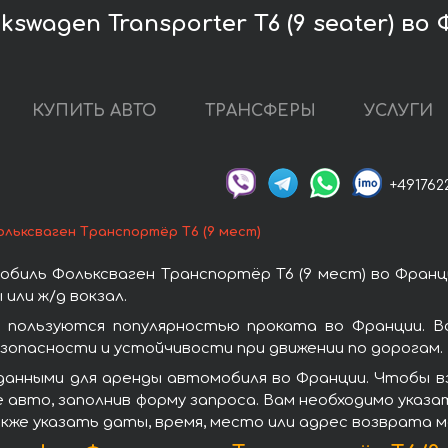
swagen Transporter T6 (9 seater) во
КУПИТЬ АВТО
ТРАНСФЕРЫ
УСЛУГИ
+491762
ольксваген Транспортёр T6 (9 мест)
биль Фольксваген Транспортёр T6 (9 мест) во Франц
или ж/д вокзал.
) пользуются популярностью проката во Франции. В
зопасности и устойчивости при движении по дорогам.
анными для аренды автомобиля во Франции. Чтобы вз
авто, заполнив форму запроса. Вам необходимо указа
кже указать даты, время, место или адрес возврата 