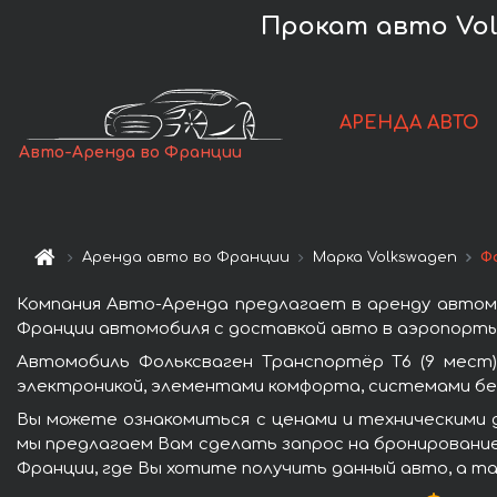
Прокат авто Volk
АРЕНДА АВТО
Авто-Аренда во Франции
Аренда авто во Франции
Марка Volkswagen
Ф
Компания Авто-Аренда предлагает в аренду автомо
Франции автомобиля с доставкой авто в аэропорты 
Автомобиль Фольксваген Транспортёр T6 (9 мест
электроникой, элементами комфорта, системами бе
Вы можете ознакомиться с ценами и техническими д
мы предлагаем Вам сделать запрос на бронирование 
Франции, где Вы хотите получить данный авто, а та