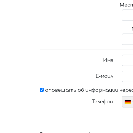
Мест
Имя
Е-маил
оповещать об информации через
Телефон