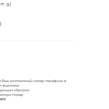
. д.)
)
е Ваш контактный номер телефона в
м формате.
дующим образом:
ратора Номер
6899