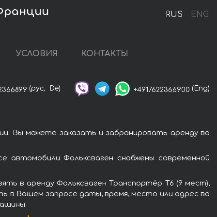
 Франции
RUS
ENG
УСЛОВИЯ
КОНТАКТЫ
(рус,
De)
(Eng)
2366899
+4917622366900
ии. Вы можете заказать и забронировать аренду во
се автомобили Фольксваген снабжены современной
ять в аренду Фольксваген Транспортёр T6 (9 мест),
ть в Вашем запросе даты, время, место или адрес во
машины.