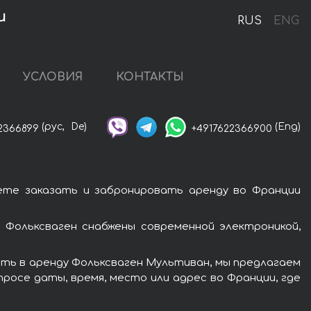
и
RUS
ENG
УСЛОВИЯ
КОНТАКТЫ
(рус,
De)
(Eng)
2366899
+4917622366900
ете заказать и забронировать аренду во Франции
Фольксваген снабжены современной электроникой,
ять в аренду Фольксваген Мультиван, мы предлагаем
росе даты, время, место или адрес во Франции, где