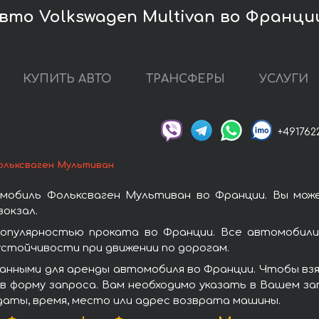
вто Volkswagen Multivan во Франци
КУПИТЬ АВТО
ТРАНСФЕРЫ
УСЛУГИ
+491762
ольксваген Мультиван
мобиль Фольксваген Мультиван во Франции. Вы мож
окзал.
опулярностью проката во Франции. Все автомобили 
стойчивости при движении по дорогам.
анными для аренды автомобиля во Франции. Чтобы вз
в форму запроса. Вам необходимо указать в Вашем зап
даты, время, место или адрес возврата машины.