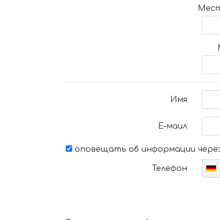
Мест
Имя
Е-маил
оповещать об информации через
Телефон