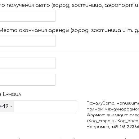
о получения авто (город, гостиница, аэропорт и т
Место окончания аренды (город, гостиница и т. д.
 Е-маил
Пожалуйста, напишит
+49
полном международно
Формат выглядит сле
+Код_страны Код_опе
Например,
+49 176 2236