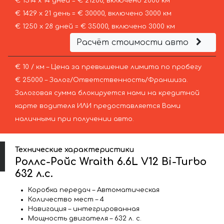
€ 1514 х 14 дней = € 21200, включено 2000 км
€ 1429 х 21 день = € 30000, включено 3000 км
€ 1250 х 28 дней = € 35000, включено 3000 км
Расчёт стоимости авто
€ 10 / км – Цена за превышение лимита по пробегу
€ 25000 – Залог/Ответственность/Франшиза.
Залоговая сумма блокируется нами на кредитной
карте водителя ИЛИ предоставляется Вами
наличными при получении авто.
Технические характеристики
Роллс-Ройс Wraith 6.6L V12 Bi-Turbo
632 л.с.
Коробка передач – Автоматическая
Количество мест – 4
Навигация – интегрированная
Мощность двигателя – 632 л. с.