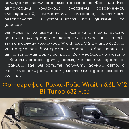
пользуются популярностью проката во Франции. Все
автомобили Роллс-Ройс снабжены современной
электроникой, элементами комфорта, системами
безопасности и устойчивости при движении по
дорогам.
Вы можете ознакомиться с ценами и техническими
данными для аренды автомобиля во Франции. Чтобы
взять в аренду Роллс-Ройс Wraith 6.6L V12 Bi-Turbo 632 л.с.,
мы предлагаем Вам сделать запрос на бронирование
авто, заполнив форму запроса. Вам необходимо указать
в Вашем запросе даты, время, место или адрес во
Франции, где Вы хотите получить данный авто, а
также указать даты, время, место или адрес возврата
машины.
Фотографии Роллс-Ройс Wraith 6.6L V12
Bi-Turbo 632 л.с.: