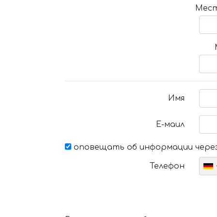
Мест
Имя
Е-маил
оповещать об информации через
Телефон