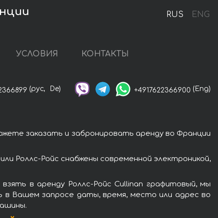
анции
RUS
ENG
УСЛОВИЯ
КОНТАКТЫ
(рус,
De)
(Eng)
2366899
+4917622366900
можете заказать и забронировать аренду во Франции
или Роллс-Ройс снабжены современной электроникой,
зять в аренду Роллс-Ройс Cullinan графитовый, мы
ь в Вашем запросе даты, время, место или адрес во
машины.