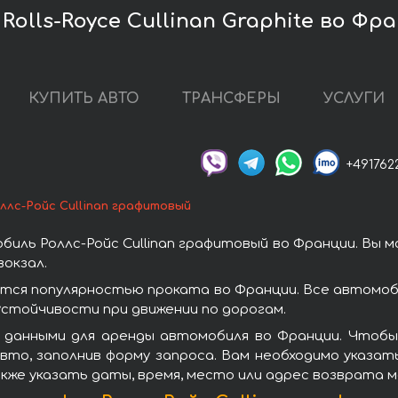
olls-Royce Cullinan Graphite во Фр
КУПИТЬ АВТО
ТРАНСФЕРЫ
УСЛУГИ
+491762
ллс-Ройс Cullinan графитовый
иль Роллс-Ройс Cullinan графитовый во Франции. Вы 
окзал.
ются популярностью проката во Франции. Все автомоб
стойчивости при движении по дорогам.
данными для аренды автомобиля во Франции. Чтобы в
то, заполнив форму запроса. Вам необходимо указат
кже указать даты, время, место или адрес возврата 