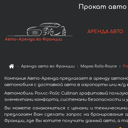
Прокат авто R
АРЕНДА АВТО
Авто-Аренда во Франции
Аренда авто во Франции
Марка Rolls-Royce
Ро
Компания Авто-Аренда предлагает в аренду автомоб
автомобиля с доставкой авто в аэропорты или ж/д в
Автомобиль Роллс-Ройс Cullinan графитовый пользу
элементами комфорта, системами безопасности и у
Вы можете ознакомиться с ценами и техническими 
предлагаем Вам сделать запрос на бронирование ав
Франции, где Вы хотите получить данный авто, а та