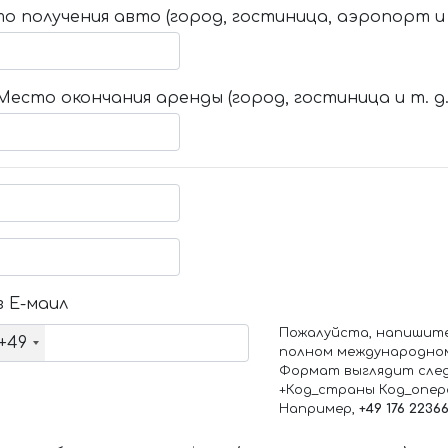
о получения авто (город, гостиница, аэропорт и т
Место окончания аренды (город, гостиница и т. д.
 Е-маил
Пожалуйста, напишит
+49
полном международно
Формат выглядит сле
+Код_страны Код_опе
Например,
+49 176 2236