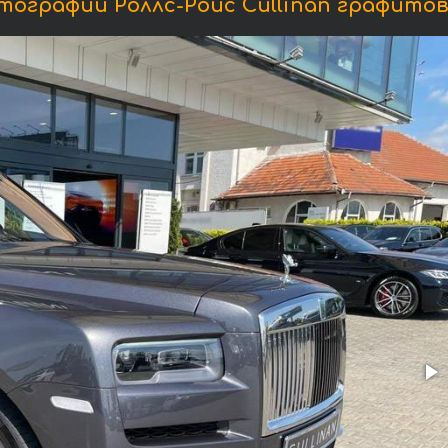
тографии Роллс-Ройс Cullinan графитов