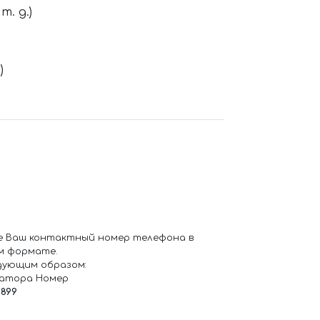
. д.)
)
е Ваш контактный номер телефона в
м формате.
дующим образом:
ратора Номер
6899