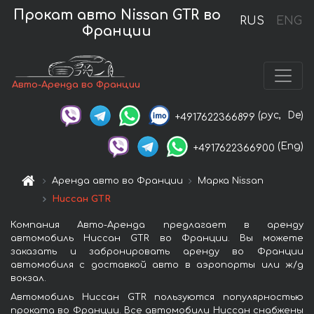
Прокат авто Nissan GTR во
RUS
ENG
Франции
Авто-Аренда во Франции
(рус,
De)
+4917622366899
(Eng)
+4917622366900
Аренда авто во Франции
Марка Nissan
Ниссан GTR
Компания Авто-Аренда предлагает в аренду
автомобиль Ниссан GTR во Франции. Вы можете
заказать и забронировать аренду во Франции
автомобиля с доставкой авто в аэропорты или ж/д
вокзал.
Автомобиль Ниссан GTR пользуются популярностью
проката во Франции. Все автомобили Ниссан снабжены