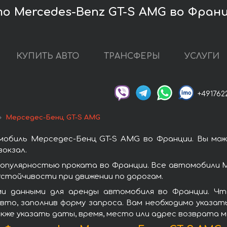
о Mercedes-Benz GT-S AMG во Фран
КУПИТЬ АВТО
ТРАНСФЕРЫ
УСЛУГИ
+491762
Мерседес-Бенц GT-S AMG
мобиль Мерседес-Бенц GT-S AMG во Франции. Вы мож
окзал.
опулярностью проката во Франции. Все автомобили М
стойчивости при движении по дорогам.
ми данными для аренды автомобиля во Франции. Чт
то, заполнив форму запроса. Вам необходимо указат
кже указать даты, время, место или адрес возврата 