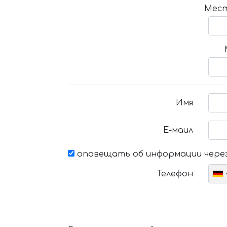
Мест
Имя
Е-маил
оповещать об информации через
Телефон