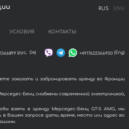
ции
RUS
ENG
УСЛОВИЯ
КОНТАКТЫ
(рус,
De)
(Eng)
2366899
+4917622366900
ете заказать и забронировать аренду во Франции
ерседес-Бенц снабжены современной электроникой,
обы взять в аренду Мерседес-Бенц GT-S AMG, мы
ь в Вашем запросе даты, время, место или адрес во
машины.