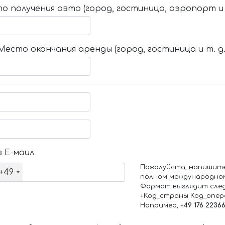
о получения авто (город, гостиница, аэропорт и т
Место окончания аренды (город, гостиница и т. д.
 Е-маил
Пожалуйста, напишит
+49
полном международно
Формат выглядит сле
+Код_страны Код_опе
Например,
+49 176 2236