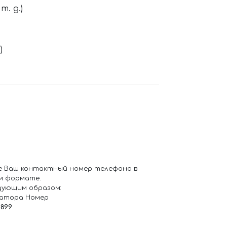
. д.)
)
е Ваш контактный номер телефона в
м формате.
дующим образом:
ратора Номер
6899