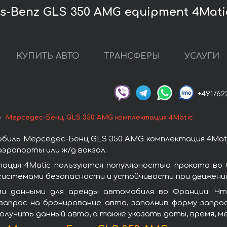
-Benz GLS 350 AMG equipment 4Mat
КУПИТЬ АВТО
ТРАНСФЕРЫ
УСЛУГИ
+491762
Мерседес-Бенц GLS 350 AMG комплектация 4Matic
биль Мерседес-Бенц GLS 350 AMG комплектация 4Mati
эропорты или ж/д вокзал.
ация 4Matic пользуются популярностью проката во 
системами безопасности и устойчивости при движении
ми данными для аренды автомобиля во Франции. Ч
запрос на бронирование авто, заполнив форму запро
получить данный авто, а также указать даты, время, 