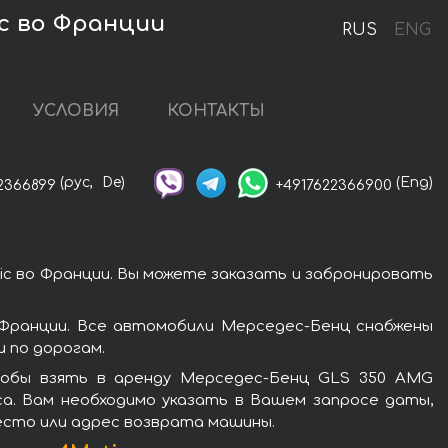
ic во Франции
RUS
ENG
УСЛОВИЯ
КОНТАКТЫ
(рус,
De)
(Eng)
2366899
+4917622366900
c во Франции. Вы можете заказать и забронировать
Франции. Все автомобили Мерседес-Бенц снабжены
 по дорогам.
тобы взять в аренду Мерседес-Бенц GLS 350 AMG
са. Вам необходимо указать в Вашем запросе даты,
место или адрес возврата машины.