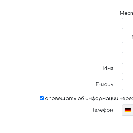
Мест
Имя
Е-маил
оповещать об информации через
Телефон