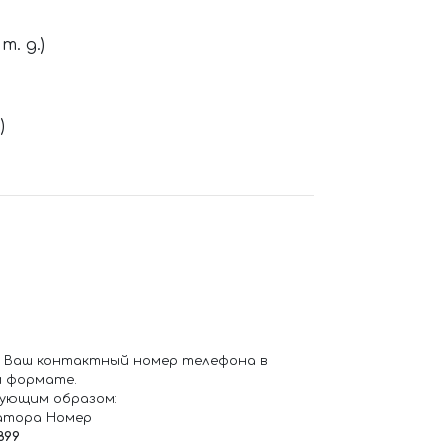
. д.)
)
 Ваш контактный номер телефона в
 формате.
ующим образом:
атора Номер
899