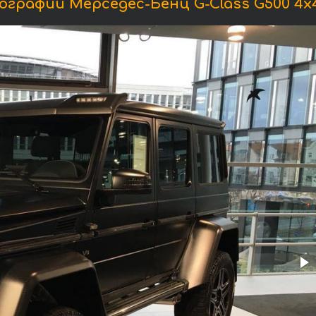
графии Мерседес-Бенц G-Class G500 4x4