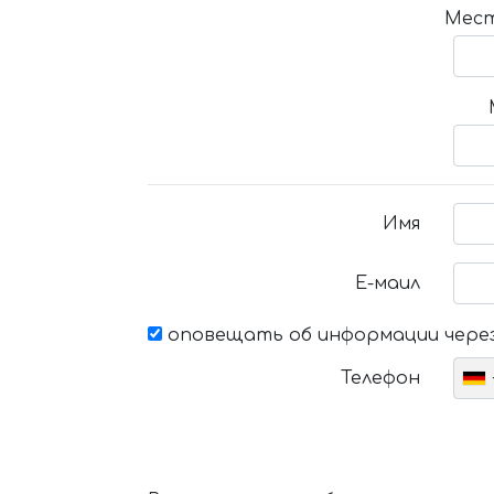
Мест
Имя
Е-маил
оповещать об информации через
Телефон