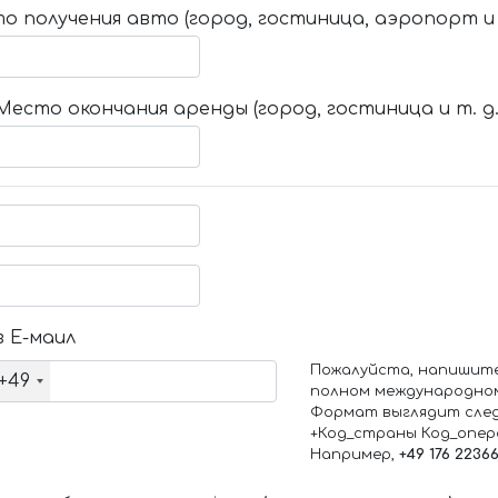
о получения авто (город, гостиница, аэропорт и т
Место окончания аренды (город, гостиница и т. д.
 Е-маил
Пожалуйста, напишит
+49
полном международно
Формат выглядит сле
+Код_страны Код_опе
Например,
+49 176 2236