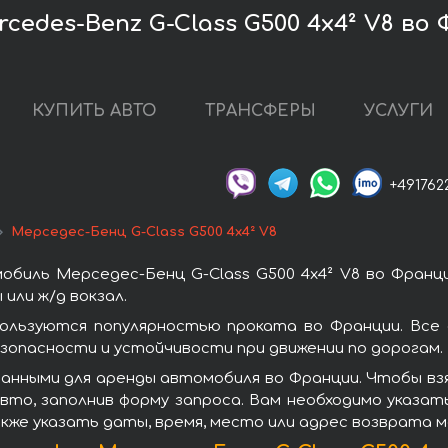
cedes-Benz G-Class G500 4x4² V8 во
КУПИТЬ АВТО
ТРАНСФЕРЫ
УСЛУГИ
+491762
Мерседес-Бенц G-Class G500 4x4² V8
биль Мерседес-Бенц G-Class G500 4x4² V8 во Франц
или ж/д вокзал.
пользуются популярностью проката во Франции. Вс
зопасности и устойчивости при движении по дорогам.
анными для аренды автомобиля во Франции. Чтобы взят
то, заполнив форму запроса. Вам необходимо указат
кже указать даты, время, место или адрес возврата 