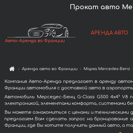
Прокат авто Mer
АРЕНДА АВТО
Авто-Аренда во Франции
Аренда авто во Франции
Марка Mercedes-Benz
Компания Авто-Аренда предлагает в аренду автомо
Франции автомобиля с доставкой авто в аэропорты 
Автомобиль Мерседес-Бенц G-Class G500 4x4² V8 
электроникой, элементами комфорта, системами бе
Вы можете ознакомиться с ценами и техническими д
предлагаем Вам сделать запрос на бронирование ав
Франции, где Вы хотите получить данный авто, а та