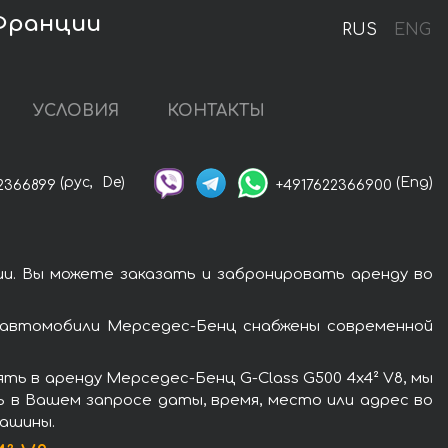
 Франции
RUS
ENG
УСЛОВИЯ
КОНТАКТЫ
(рус,
De)
(Eng)
2366899
+4917622366900
ии. Вы можете заказать и забронировать аренду во
е автомобили Мерседес-Бенц снабжены современной
ь в аренду Мерседес-Бенц G-Class G500 4x4² V8, мы
ь в Вашем запросе даты, время, место или адрес во
машины.