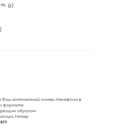
. д.)
)
е Ваш контактный номер телефона в
м формате.
дующим образом:
ратора Номер
6899