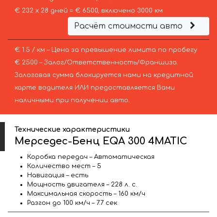
€ 232 х 28 дней = € 6500, включено 3000 км
Расчёт стоимости авто
€ 1.5 / км – Цена за превышение лимита по пробегу
€ 2500 – Залог/Ответственность/Франшиза.
Залоговая сумма блокируется нами на кредитной
карте водителя ИЛИ предоставляется Вами
наличными при получении авто.
Технические характеристики
Мерседес-Бенц EQA 300 4MATIC
Коробка передач – Автоматическая
Количество мест – 5
Навигация – есть
Мощность двигателя – 228 л. с.
Максимальная скорость – 160 км/ч
Разгон до 100 км/ч – 7.7 сек