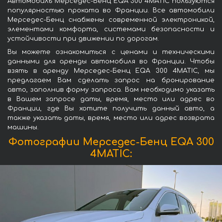
Автомобиль Мерседес-Бенц EQA 300 4MATIC пользуются
популярностью проката во Франции. Все автомобили
Мерседес-Бенц снабжены современной электроникой,
элементами комфорта, системами безопасности и
устойчивости при движении по дорогам.
Вы можете ознакомиться с ценами и техническими
данными для аренды автомобиля во Франции. Чтобы
взять в аренду Мерседес-Бенц EQA 300 4MATIC, мы
предлагаем Вам сделать запрос на бронирование
авто, заполнив форму запроса. Вам необходимо указать
в Вашем запросе даты, время, место или адрес во
Франции, где Вы хотите получить данный авто, а
также указать даты, время, место или адрес возврата
машины.
Фотографии Мерседес-Бенц EQA 300
4MATIC: