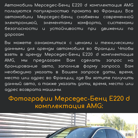
Автомобиль Мерседес-Бенц E220 d комплектация AMG
пользуются популярностью проката во Франции. Все
автомобили Мерседес-Бенц снабжены современной
электроникой, элементами комфорта, системами
безопасности и устойчивости при движении по
дорогам.
Вы можете ознакомиться с ценами и техническими
данными для аренды автомобиля во Франции. Чтобы
взять в аренду Мерседес-Бенц E220 d комплектация
AMG, мы предлагаем Вам сделать запрос на
бронирование авто, заполнив форму запроса. Вам
необходимо указать в Вашем запросе даты, время,
место или адрес во Франции, где Вы хотите получить
данный авто, а также указать даты, время, место или
адрес возврата машины.
Фотографии Мерседес-Бенц E220 d
комплектация AMG: