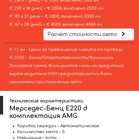
€ 214 х 7 дней = € 1500, включено 1500 км
€ 200 х 14 дней = € 2800, включено 2500 км
€ 181 х 21 день = € 3800, включено 3300 км
€ 161 х 28 дней = € 4500, включено 4000 км
Расчёт стоимости авто
€ 1 / км – Цена за превышение лимита по пробегу
€ 2500 – Залог/Ответственность/Франшиза.
Залоговая сумма блокируется нами на кредитной
карте водителя ИЛИ предоставляется Вами
наличными при получении авто.
Технические характеристики
Мерседес-Бенц E220 d
комплектация AMG
Коробка передач – Автоматическая
Количество мест – 5
Навигация – есть