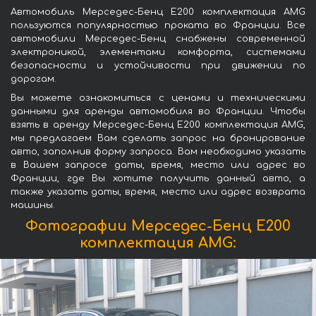
Автомобиль Мерседес-Бенц Е200 комплектация AMG
пользуются популярностью проката во Франции. Все
автомобили Мерседес-Бенц снабжены современной
электроникой, элементами комфорта, системами
безопасности и устойчивости при движении по
дорогам.
Вы можете ознакомиться с ценами и техническими
данными для аренды автомобиля во Франции. Чтобы
взять в аренду Мерседес-Бенц Е200 комплектация AMG,
мы предлагаем Вам сделать запрос на бронирование
авто, заполнив форму запроса. Вам необходимо указать
в Вашем запросе даты, время, место или адрес во
Франции, где Вы хотите получить данный авто, а
также указать даты, время, место или адрес возврата
машины.
Фотографии Мерседес-Бенц Е200
комплектация AMG: