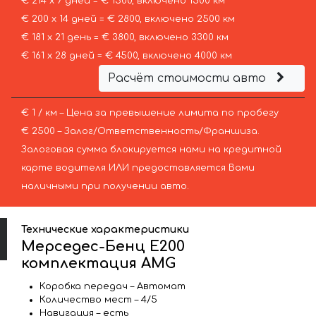
€ 214 х 7 дней = € 1500, включено 1500 км
€ 200 х 14 дней = € 2800, включено 2500 км
€ 181 х 21 день = € 3800, включено 3300 км
€ 161 х 28 дней = € 4500, включено 4000 км
Расчёт стоимости авто
€ 1 / км – Цена за превышение лимита по пробегу
€ 2500 – Залог/Ответственность/Франшиза.
Залоговая сумма блокируется нами на кредитной
карте водителя ИЛИ предоставляется Вами
наличными при получении авто.
Технические характеристики
Мерседес-Бенц Е200
комплектация AMG
Коробка передач – Автомат
Количество мест – 4/5
Навигация – есть