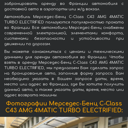
забронировать аренду во Франции автомобиля с
доставкой авто в аэропорты или ж/д вокзал.
Автомобиль Мерседес-Бенц C-Class C43 AMG 4MATIC
TURBO ELECTRIFIED пользуются популярностью проката
во Франции. Все автомобили Мерседес-Бенц снабжены
современной электроникой, элементами комфорта,
системами безопасности и устойчивости при
движении по дорогам.
Вы можете ознакомиться с ценами и техническими
данными для аренды автомобиля во Франции. Чтобы
взять в аренду Мерседес-Бенц C-Class C43 AMG 4MATIC
TURBO ELECTRIFIED, мы предлагаем Вам сделать запрос
на бронирование авто, заполнив форму запроса. Вам
необходимо указать в Вашем запросе даты, время,
место или адрес во Франции, где Вы хотите получить
данный авто, а также указать даты, время, место или
адрес возврата машины.
Фотографии Мерседес-Бенц C-Class
C43 AMG 4MATIC TURBO ELECTRIFIED: