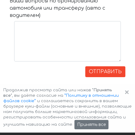
Ваши вопросы по бронированию
автомобиля или трансферу (авто с
водителем)
ОТПРАВИТЬ
×
Продолжив просмотр сайта или нажав
"Принять
все"
, вы даёте согласие на
”Политику в отношении
файлов cookie”
и соглашаетесь сохранить в вашем
браузере куки-файлы (основные и внешние), позволяющие
нам получать больше маркетинговой информации,
регистрировать особенности использования сайта и
Авторские права © 2026 Авто-Аренда
Cookie Policy
Принять все
улучшать навигацию на сайте.