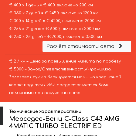
€ 400 х 1 день = € 400, включено 200 км
€ 350 х 7 дней = € 2450, включено 1200 км
€ 300 х 14 дней = € 4200, включено 2000 км
€ 286 х 21 день = € 6000, включено 3000 км
€ 250 х 28 дней = € 7000, включено 3500 км
Расчёт стоимости авто
€ 2 / км – Цена за превышение лимита по пробегу
€ 5000 – Залог/Ответственность/Франшиза.
Залоговая сумма блокируется нами на кредитной
карте водителя ИЛИ предоставляется Вами
наличными при получении авто.
Технические характеристики
Мерседес-Бенц C-Class C43 AMG
4MATIC TURBO ELECTRIFIED
Коробка передач – Автоматическая