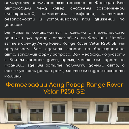
пользуются популярностью проката во Франции. Все
автомобили Ленд Ровер снабжены современной
электроникой, элементами комфорта, системами
безопасности и устойчивости при движении по
дорогам.
Вы можете ознакомиться с ценами и техническими
данными для аренды автомобиля во Франции. Чтобы
взять в аренду Ленд Ровер Range Rover Velar P250 SE, мы
предлагаем Вам сделать запрос на бронирование
авто, заполнив форму запроса. Вам необходимо указать
в Вашем запросе даты, время, место или адрес во
Франции, где Вы хотите получить данный авто, а
также указать даты, время, место или адрес возврата
машины.
Фотографии Ленд Ровер Range Rover
Velar P250 SE: