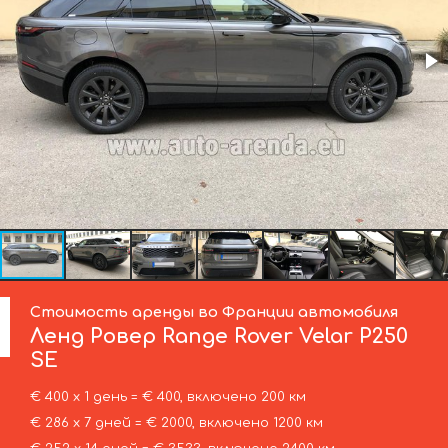
Стоимость аренды во Франции автомобиля
Ленд Ровер
Range Rover Velar P250
SE
€ 400 х 1 день = € 400, включено 200 км
€ 286 х 7 дней = € 2000, включено 1200 км