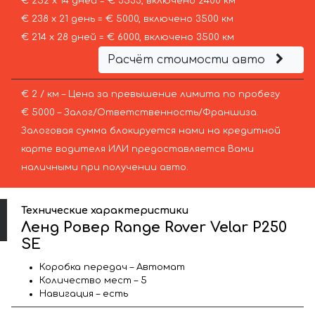
€ 252 х 14 дней = € 3533, включено 2400 км
€ 238 х 21 день = € 5000, включено 3500 км
€ 214 х 28 дней = € 6000, включено 3500 км
Расчёт стоимости авто
€ 2 / км – Цена за превышение лимита по пробегу
€ 5000 – Залог/Ответственность/Франшиза.
Залоговая сумма блокируется нами на кредитной
карте водителя ИЛИ предоставляется Вами
наличными при получении авто.
Технические характеристики
Ленд Ровер Range Rover Velar P250
SE
Коробка передач – Автомат
Количество мест – 5
Навигация – есть