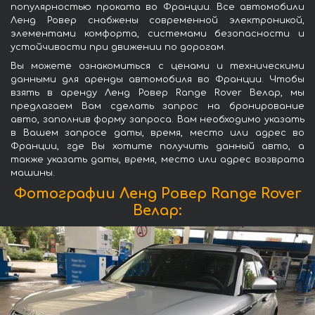
популярностью проката во Франции. Все автомобили
Ленд Ровер снабжены современной электроникой,
элементами комфорта, системами безопасности и
устойчивости при движении по дорогам.
Вы можете ознакомиться с ценами и техническими
данными для аренды автомобиля во Франции. Чтобы
взять в аренду Ленд Ровер Range Rover Велар, мы
предлагаем Вам сделать запрос на бронирование
авто, заполнив форму запроса. Вам необходимо указать
в Вашем запросе даты, время, место или адрес во
Франции, где Вы хотите получить данный авто, а
также указать даты, время, место или адрес возврата
машины.
Фотографии Ленд Ровер Range Rover
Велар: