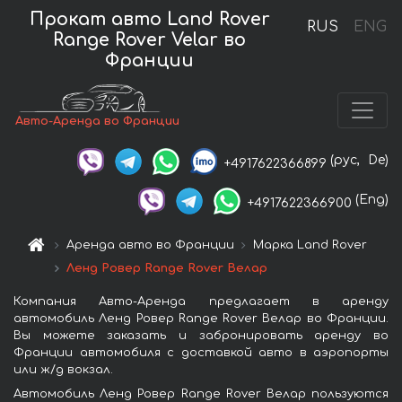
Прокат авто Land Rover
RUS
ENG
Range Rover Velar во
Франции
Авто-Аренда во Франции
(рус,
De)
+4917622366899
(Eng)
+4917622366900
Аренда авто во Франции
Марка Land Rover
Ленд Ровер Range Rover Велар
Компания Авто-Аренда предлагает в аренду
автомобиль Ленд Ровер Range Rover Велар во Франции.
Вы можете заказать и забронировать аренду во
Франции автомобиля с доставкой авто в аэропорты
или ж/д вокзал.
Автомобиль Ленд Ровер Range Rover Велар пользуются