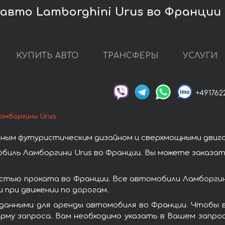
авто Lamborghini Urus во Франции
КУПИТЬ АВТО
ТРАНСФЕРЫ
УСЛУГИ
+491762
амборгини Urus
ным футуристическим дизайном и сверхмощными двиг
биль Ламборгини Urus во Франции. Вы можете заказат
стью проката во Франции. Все автомобили Ламборги
при движении по дорогам.
данными для аренды автомобиля во Франции. Чтобы в
рму запроса. Вам необходимо указать в Вашем запрос