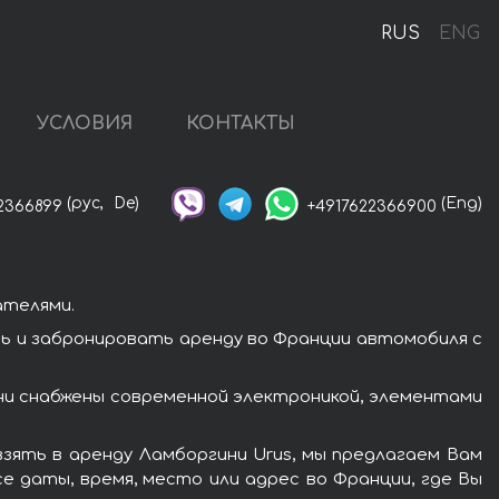
RUS
ENG
УСЛОВИЯ
КОНТАКТЫ
(рус,
De)
(Eng)
2366899
+4917622366900
ателями.
ь и забронировать аренду во Франции автомобиля с
ни снабжены современной электроникой, элементами
зять в аренду Ламборгини Urus, мы предлагаем Вам
е даты, время, место или адрес во Франции, где Вы