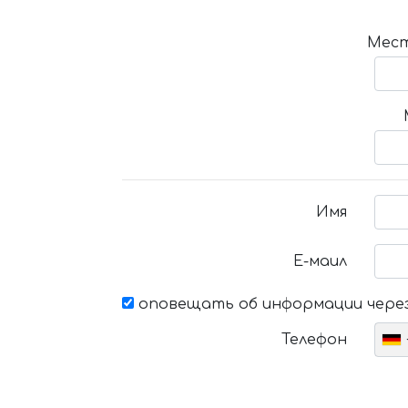
Мест
Имя
Е-маил
оповещать об информации через
Телефон