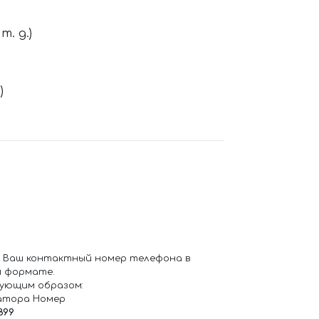
. д.)
)
 Ваш контактный номер телефона в
 формате.
ующим образом:
атора Номер
899