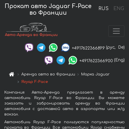
Прокат авто Jaguar F-Pace
RUS
ENG
во Франции
Авто-Аренда во Франции
(рус,
De)
+4917622366899
(Eng)
+4917622366900
Аренда авто во Франции
Марка Jaguar
Ягуар F-Pace
Компания Авто-Аренда предлагает в аренду
автомобиль Ягуар F-Pace во Франции. Вы можете
заказать и забронировать аренду во Франции
автомобиля с доставкой авто в аэропорты или ж/д
вокзал.
Автомобиль Ягуар F-Pace пользуются популярностью
проката во Франции. Все автомобили Ягуар снабжены