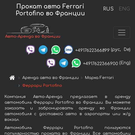
Прокат авто Ferrari
RUS
ENG
Portofino во Франции
Авто-Аренда во Франции
(рус,
De)
+4917622366899
(Eng)
+4917622366900
Аренда авто во Франции
Марка Ferrari
Феррари Portofino
Компания Авто-Аренда предлагает в аренду
автомобиль Феррари Portofino во Франции. Вы можете
заказать и забронировать аренду во Франции
автомобиля с доставкой авто в аэропорты или ж/д
вокзал.
Автомобиль Феррари Portofino пользуются
популярностью проката во Франции. Все автомобили