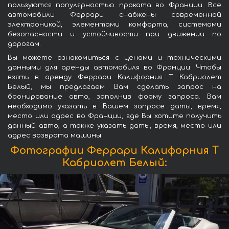
пользуются популярностью проката во Франции. Все
автомобили Феррари снабжены современной
электроникой, элементами комфорта, системами
безопасности и устойчивости при движении по
дорогам.
Вы можете ознакомиться с ценами и техническими
данными для аренды автомобиля во Франции. Чтобы
взять в аренду Феррари Калифорния Т Кабриолет
Белый, мы предлагаем Вам сделать запрос на
бронирование авто, заполнив форму запроса. Вам
необходимо указать в Вашем запросе даты, время,
место или адрес во Франции, где Вы хотите получить
данный авто, а также указать даты, время, место или
адрес возврата машины.
Фотографии Феррари Калифорния Т
Кабриолет Белый: