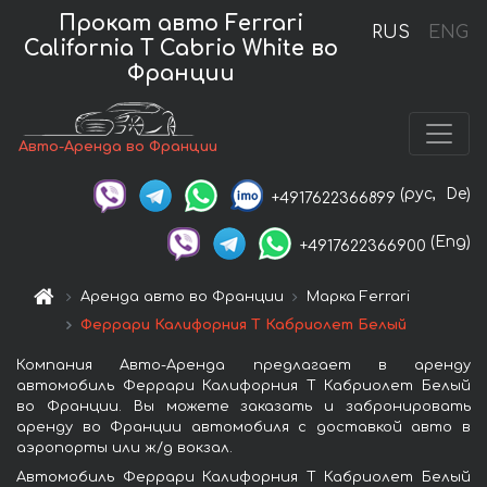
Прокат авто Ferrari
RUS
ENG
California T Cabrio White во
Франции
Авто-Аренда во Франции
(рус,
De)
+4917622366899
(Eng)
+4917622366900
Аренда авто во Франции
Марка Ferrari
Феррари Калифорния Т Кабриолет Белый
Компания Авто-Аренда предлагает в аренду
автомобиль Феррари Калифорния Т Кабриолет Белый
во Франции. Вы можете заказать и забронировать
аренду во Франции автомобиля с доставкой авто в
аэропорты или ж/д вокзал.
Автомобиль Феррари Калифорния Т Кабриолет Белый