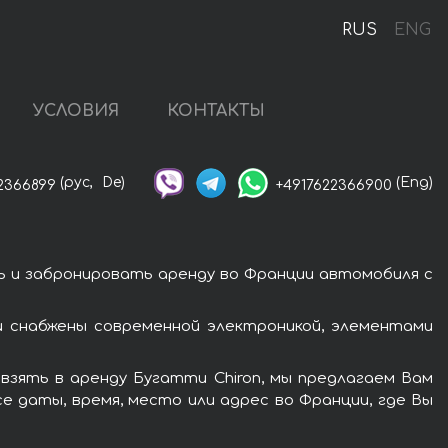
RUS
ENG
УСЛОВИЯ
КОНТАКТЫ
(рус,
De)
(Eng)
2366899
+4917622366900
ь и забронировать аренду во Франции автомобиля с
 снабжены современной электроникой, элементами
взять в аренду Бугатти Chiron, мы предлагаем Вам
е даты, время, место или адрес во Франции, где Вы