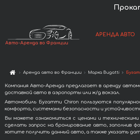
Прокат
АРЕНДА АВТО
Авто-Аренда во Франции
Аренда авто во Франции
Марка Bugatti
Бугат
Компания Авто-Аренда предлагает в аренду автомо
доставкой авто в аэропорты или ж/д вокзал.
Автомобиль Бугатти Chiron пользуются популярн
комфорта, системами безопасности и устойчивости 
Вы можете ознакомиться с ценами и техническими 
сделать запрос на бронирование авто, заполнив фо
хотите получить данный авто, а также указать дат