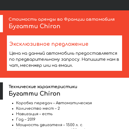
Стоимость аренды во Франции автомобиля
Бугатти
Chiron
Эксклюзивное предложение
Цена на данный автомобиль предоставляется
по предварительному запросу. Напишите нам в
чат, месенжер или на емаил.
Технические характеристики
Бугатти Chiron
Коробка передач – Автоматическая
Количество мест – 2
Навигация – есть
Год – 2019
Мощность двигателя – 1500 л. с.