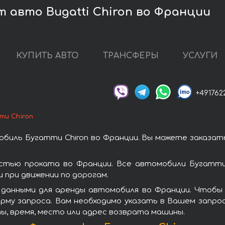
 авто Bugatti Chiron во Франции
КУПИТЬ АВТО
ТРАНСФЕРЫ
УСЛУГИ
+491762
ти Chiron
биль Бугатти Chiron во Франции. Вы можете заказат
остью проката во Франции. Все автомобили Бугатти
при движении по дорогам.
данными для аренды автомобиля во Франции. Чтобы 
рму запроса. Вам необходимо указать в Вашем запрос
ы, время, место или адрес возврата машины.