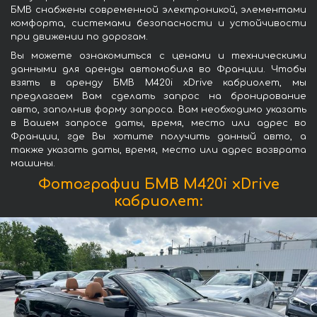
БМВ снабжены современной электроникой, элементами
комфорта, системами безопасности и устойчивости
при движении по дорогам.
Вы можете ознакомиться с ценами и техническими
данными для аренды автомобиля во Франции. Чтобы
взять в аренду БМВ M420i xDrive кабриолет, мы
предлагаем Вам сделать запрос на бронирование
авто, заполнив форму запроса. Вам необходимо указать
в Вашем запросе даты, время, место или адрес во
Франции, где Вы хотите получить данный авто, а
также указать даты, время, место или адрес возврата
машины.
Фотографии БМВ M420i xDrive
кабриолет: