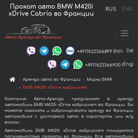
Прокат авто BMW M420i
RUS
ENG
xDrive Cabrio во Франции
Авто-Аренда во Франции
(рус,
De)
+4917622366899
(Eng)
+4917622366900
Аренда авто во Франции
Марка BMW
БМВ M420i xDrive кабриолет
Компания Авто-Аренда предлагает в аренду
автомобиль БМВ M420i xDrive кабриолет во Франции. Вы
можете заказать и забронировать аренду во Франции
автомобиля с доставкой авто в аэропорты или ж/д
вокзал.
Автомобиль БМВ M420i xDrive кабриолет пользуются
популярностью проката во Франции. Все автомобили