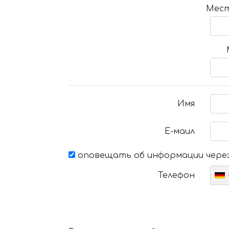
Мест
Имя
Е-маил
оповещать об информации через
Телефон