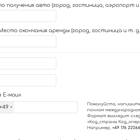
о получения авто (город, гостиница, аэропорт и т
Место окончания аренды (город, гостиница и т. д.
 Е-маил
Пожалуйста, напишит
+49
полном международно
Формат выглядит сле
+Код_страны Код_опе
Например,
+49 176 2236