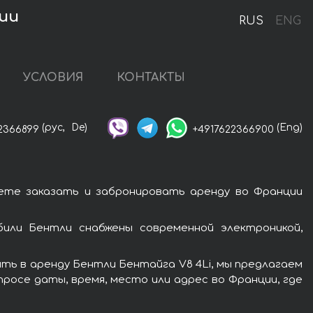
ции
RUS
ENG
УСЛОВИЯ
КОНТАКТЫ
(рус,
De)
(Eng)
2366899
+4917622366900
ете заказать и забронировать аренду во Франции
или Бентли снабжены современной электроникой,
ть в аренду Бентли Бентайга V8 4Li, мы предлагаем
росе даты, время, место или адрес во Франции, где