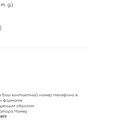
. д.)
)
е Ваш контактный номер телефона в
м формате.
дующим образом:
ратора Номер
6899