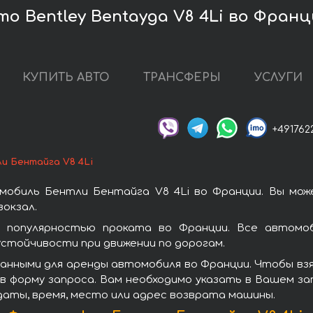
о Bentley Bentayga V8 4Li во Фран
КУПИТЬ АВТО
ТРАНСФЕРЫ
УСЛУГИ
+491762
и Бентайга V8 4Li
мобиль Бентли Бентайга V8 4Li во Франции. Вы мож
окзал.
 популярностью проката во Франции. Все автомоб
стойчивости при движении по дорогам.
анными для аренды автомобиля во Франции. Чтобы взя
в форму запроса. Вам необходимо указать в Вашем зап
даты, время, место или адрес возврата машины.