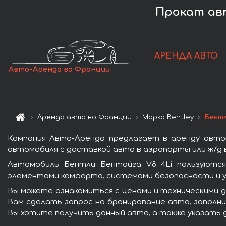
Прокат авт
АРЕНДА АВТО
Авто-Аренда во Франции
Аренда авто во Франции
Марка Bentley
Бентл
Компания Авто-Аренда предлагает в аренду авто
автомобиля с доставкой авто в аэропорты или ж/д в
Автомобиль Бентли Бентайга V8 4Li пользуются
элементами комфорта, системами безопасности и у
Вы можете ознакомиться с ценами и техническими д
Вам сделать запрос на бронирование авто, заполни
Вы хотите получить данный авто, а также указать 