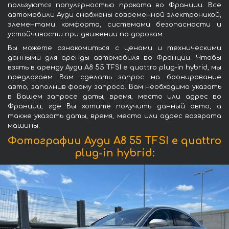
пользуются популярностью проката во Франции. Все
автомобили Ауди снабжены современной электроникой,
элементами комфорта, системами безопасности и
устойчивости при движении по дорогам.
Вы можете ознакомиться с ценами и техническими
данными для аренды автомобиля во Франции. Чтобы
взять в аренду Ауди A8 55 TFSI e quattro plug-in hybrid, мы
предлагаем Вам сделать запрос на бронирование
авто, заполнив форму запроса. Вам необходимо указать
в Вашем запросе даты, время, место или адрес во
Франции, где Вы хотите получить данный авто, а
также указать даты, время, место или адрес возврата
машины.
Фотографии Ауди A8 55 TFSI e quattro
plug-in hybrid: