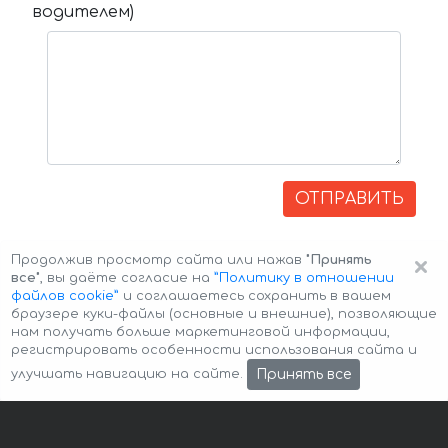
водителем)
ОТПРАВИТЬ
×
Продолжив просмотр сайта или нажав
"Принять
все"
, вы даёте согласие на
”Политику в отношении
файлов cookie”
и соглашаетесь сохранить в вашем
браузере куки-файлы (основные и внешние), позволяющие
нам получать больше маркетинговой информации,
регистрировать особенности использования сайта и
Авторские права © 2026 Авто-Аренда
Cookie Policy
Принять все
улучшать навигацию на сайте.
Политика конфиденциальности