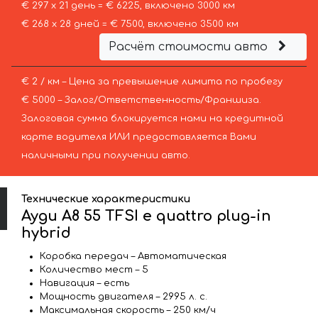
€ 297 х 21 день = € 6225, включено 3000 км
€ 268 х 28 дней = € 7500, включено 3500 км
Расчёт стоимости авто
€ 2 / км – Цена за превышение лимита по пробегу
€ 5000 – Залог/Ответственность/Франшиза.
Залоговая сумма блокируется нами на кредитной
карте водителя ИЛИ предоставляется Вами
наличными при получении авто.
Технические характеристики
Ауди A8 55 TFSI e quattro plug-in
hybrid
Коробка передач – Автоматическая
Количество мест – 5
Навигация – есть
Мощность двигателя – 2995 л. с.
Максимальная скорость – 250 км/ч