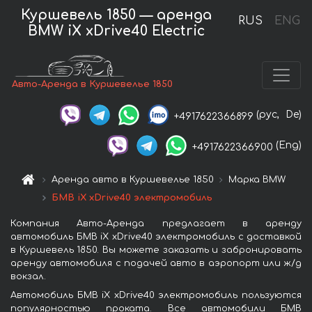
Куршевель 1850 — аренда
RUS
ENG
BMW iX xDrive40 Electric
Авто-Аренда в Куршевелье 1850
(рус,
De)
+4917622366899
(Eng)
+4917622366900
Аренда авто в Куршевелье 1850
Марка BMW
БМВ iX xDrive40 электромобиль
Компания Авто-Аренда предлагает в аренду
автомобиль БМВ iX xDrive40 электромобиль с доставкой
в Куршевель 1850. Вы можете заказать и забронировать
аренду автомобиля с подачей авто в аэропорт или ж/д
вокзал.
Автомобиль БМВ iX xDrive40 электромобиль пользуются
популярностью проката. Все автомобили БМВ