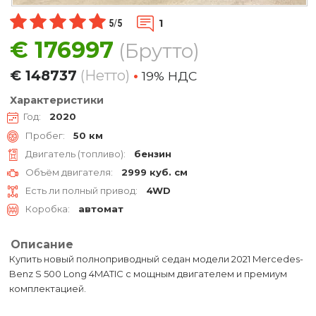
1
5
/
5
€
176997
(Брутто)
€
148737
(Нетто)
•
19% НДC
Характеристики
Год:
2020
Пробег:
50 км
Двигатель (топливо):
бензин
Объём двигателя:
2999 куб. см
Есть ли полный привод:
4WD
Коробка:
автомат
Описание
Купить новый полноприводный седан модели 2021 Mercedes-
Benz S 500 Long 4MATIC с мощным двигателем и премиум
комплектацией.