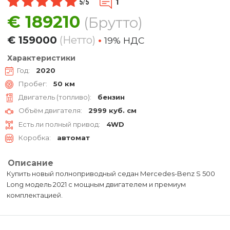
1
5
/
5
€
189210
(Брутто)
€
159000
(Нетто)
•
19% НДC
Характеристики
Год:
2020
Пробег:
50 км
Двигатель (топливо):
бензин
Объём двигателя:
2999 куб. см
Есть ли полный привод:
4WD
Коробка:
автомат
Описание
Купить новый полноприводный седан Mercedes-Benz S 500
Long модель 2021 с мощным двигателем и премиум
комплектацией.