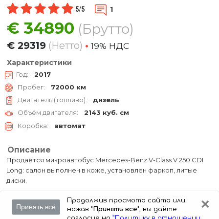
1
5
/
5
€
34890
(Брутто)
€
29319
(Нетто)
•
19% НДC
Характеристики
Год:
2017
Пробег:
72000 км
Двигатель (топливо):
дизель
Объём двигателя:
2143 куб. см
Коробка:
автомат
Описание
Продаётся микроавтобус Mercedes-Benz V-Class V 250 CDI
Long: салон выполнен в коже, установлен фаркоп, литые
диски.
×
Продолжив просмотр сайта или
Принять всё
нажав
"Принять всё"
, вы даёте
согласие на
”Политику в отношении