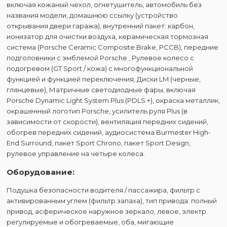
включая кожаный чехол, огнетушитель, автомобиль без
названия модели, домашнюю ссылку (устройство
открывания двери гаража), внутренний пакет: карбон,
ионизатор для очистки воздуха, керамическая тормозная
система (Porsche Ceramic Composite Brake, PCCB), передние
подголовники с эмблемой Porsche , Рулевое колесо с
подогревом (GT Sport / кожа) с многофункциональной
функцией и функцией переключения, Диски LM (черные,
глянцевые), Матричные светодиодные фары, включая
Porsche Dynamic Light System Plus (PDLS +), окраска металлик,
окрашенный логотип Porsche, усилитель руля Plus (в
зависимости от скорости), вентиляция передних сидений,
обогрев передних сидений, аудиосистема Burmester High-
End Surround, пакет Sport Chrono, пакет Sport Design,
рулевое управление на четыре колеса.
Оборудование:
Подушка безопасности водителя / пассажира, фильтр с
активированным углем (фильтр запаха), тип привода: полный
привод, асферическое наружное зеркало, левое, электр.
регулируемые и обогреваемые, оба, мигающие