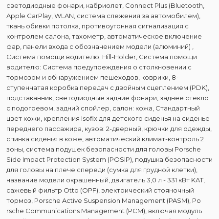
светодиодные фонари, кабриолет, Connect Plus (Bluetooth,
Apple CarPlay, WLAN, система слежения за автомобилем),
ткань обивки потолка, противоугонная сигнализация с
контролем салона, тахометр, автоматическое включение
фар, панели входа с обозначением модели (алюминий) ,
Система помощи водителю: Hill-Holder, Система помощи
водителю: Система предупреждения о столкновении с
тормозом и обнаружением пешеходов, коврики, 8-
ступенчатая коробка передач с двойным сцеплением (PDK),
подстаканник, светодиодные задние фонари, заднее стекло
с подогревом, задний спойлер, салон: кожа, Стандартный
цвет кожи, крепления Isofix для детского сиденья на сиденье
переднего пассажира, кузов: 2-дверный, крючки для одежды,
спинка сиденья в коже, автоматический климат-контроль 2
зоны, система подушек безопасности для головы Porsche
Side Impact Protection System (POSIP), подушка безопасности
для головы на плече спереди (сумка для грудной клетки),
название модели окрашенный, двигатель 3,0 л - 331 кВт KAT,
сажевый фильтр Otto (OPF), электрический стояночный
тормоз, Porsche Active Suspension Management (PASM), Po
rsche Communications Management (PCM), включая модуль