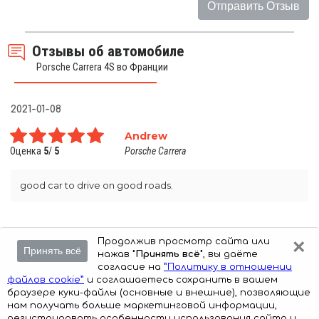
Отправить Отзыв
Отзывы об автомобиле
Porsche Carrera 4S во Франции
2021-01-08
Andrew
Оценка
5
/
5
Porsche Carrera
good car to drive on good roads.
×
Продолжив просмотр сайта или
Принять всё
нажав
"Принять всё"
, вы даёте
Авторские права © 2024 Auto-Arenda
согласие на
”Политику в отношении
файлов cookie”
и соглашаетесь сохранить в вашем
браузере куки-файлы (основные и внешние), позволяющие
Cookie Policy
Политика конфиденциальности
нам получать больше маркетинговой информации,
регистрировать особенности использования сайта и