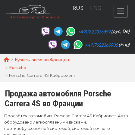
RUS
ENG
Авто-Аренда во Франции
(рус, De)
+4917622366899
(Eng)
+4917622366900
Купить авто во Франции
Porsche
Porsche Carrera 4S Кабриолет
Продажа автомобиля Porsche
Carrera 4S во Франции
Продаётся автомобиль Porsche Carrera 4S Кабриолет. Авто
оборудовано легкосплавными дисками,
противобуксовочной системой, системой ночного
вождения.