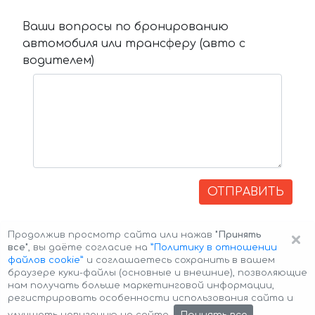
Ваши вопросы по бронированию
автомобиля или трансферу (авто с
водителем)
ОТПРАВИТЬ
×
Продолжив просмотр сайта или нажав
"Принять
все"
, вы даёте согласие на
”Политику в отношении
файлов cookie”
и соглашаетесь сохранить в вашем
браузере куки-файлы (основные и внешние), позволяющие
нам получать больше маркетинговой информации,
регистрировать особенности использования сайта и
Авторские права © 2026 Авто-Аренда
Cookie Policy