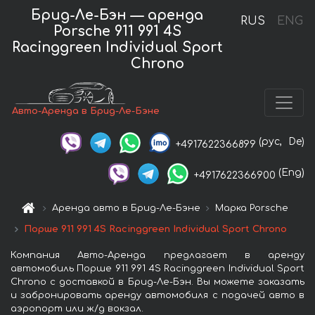
Брид-Ле-Бэн — аренда
RUS
ENG
Porsche 911 991 4S
Racinggreen Individual Sport
Chrono
Авто-Аренда в Брид-Ле-Бэне
(рус,
De)
+4917622366899
(Eng)
+4917622366900
Аренда авто в Брид-Ле-Бэне
Марка Porsche
Порше 911 991 4S Racinggreen Individual Sport Chrono
Компания Авто-Аренда предлагает в аренду
автомобиль Порше 911 991 4S Racinggreen Individual Sport
Chrono с доставкой в Брид-Ле-Бэн. Вы можете заказать
и забронировать аренду автомобиля с подачей авто в
аэропорт или ж/д вокзал.