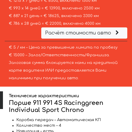
€ 1215 х 7 дней = € 8500, включено 1500 км
€ 993 х 14 дней = € 13900, включено 2500 км
€ 887 х 21 день = € 18625, включено 3300 км
€ 786 х 28 дней = € 22000, включено 4000 км
Расчёт стоимости авто
€ 5 / км – Цена за превышение лимита по пробегу
€ 15000 – Залог/Ответственность/Франшиза.
Залоговая сумма блокируется нами на кредитной
карте водителя ИЛИ предоставляется Вами
наличными при получении авто.
Технические характеристики
Порше 911 991 4S Racinggreen
Individual Sport Chrono
Коробка передач – Автоматическая КП
Количество мест – 4
Навигация – есть