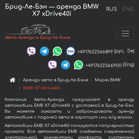
Брид-Ле-Бэн — аренда BMW
RUS
ENG
X7 xDrive40i
Авто-Аренда в Брид-Ле-Бэне
(рус,
De)
+4917622366899
(Eng)
+4917622366900
Аренда авто в Брид-Ле-Бэне
Марка BMW
БМВ X7 xDrive40i
Компания Авто-Аренда предлагает в аренду
автомобиль БМВ X7 xDrive40i с доставкой в Брид-Ле-Бэн.
Вы можете заказать и забронировать аренду
автомобиля с подачей авто в аэропорт или ж/д вокзал.
Автомобиль БМВ X7 xDrive40i пользуются популярностью
проката. Все автомобили БМВ снабжены современной
электроникой, элементами комфорта, системами