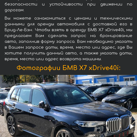
безопасности и устойчивости при движении по
дорогам.
Вы можете ознакомиться с ценами и техническими
данными для аренды автомобиля с доставкой его в
Брид-Ле-Бэн. Чтобы взять в аренду БМВ X7 xDrive40i, мы
предлагаем Вам сделать запрос на бронирование
авто, заполнив форму запроса. Вам необходимо указать
в Вашем запросе даты, время, место или адрес, где Вы
хотите получить данный авто, а также указать даты,
время, место или адрес возврата машины.
Фотографии БМВ X7 xDrive40i: