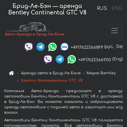
Брид-Ле-Бэн — аренда
RUS
ENG
Bentley Continental GTC V8
Авто-Аренда в Брид-Ле-Бэне
(рус,
De)
+4917622366899
(Eng)
+4917622366900
Аренда авто в Брид-Ле-Бэне
Марка Bentley
Бентли Континенталь GTC V8
Компания Авто-Аренда предлагает в аренду
автомобиль Бентли Континенталь GTC V8 с доставкой
в Брид-Ле-Бэн. Вы можете заказать и забронировать
аренду автомобиля с подачей авто в аэропорт или ж/д
вокзал.
Автомобиль Бентли Континенталь GTC V8 пользуются
популярностью проката. Все автомобили Бентли