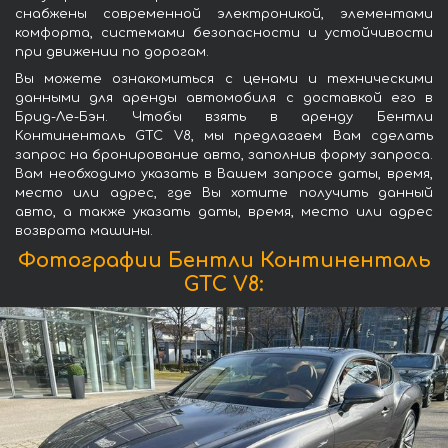
снабжены современной электроникой, элементами
комфорта, системами безопасности и устойчивости
при движении по дорогам.
Вы можете ознакомиться с ценами и техническими
данными для аренды автомобиля с доставкой его в
Брид-Ле-Бэн. Чтобы взять в аренду Бентли
Континенталь GTC V8, мы предлагаем Вам сделать
запрос на бронирование авто, заполнив форму запроса.
Вам необходимо указать в Вашем запросе даты, время,
место или адрес, где Вы хотите получить данный
авто, а также указать даты, время, место или адрес
возврата машины.
Фотографии Бентли Континенталь
GTC V8: