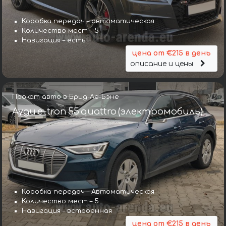
Коробка передач – автоматическая
Количество мест – 5
Навигация – есть
цена от €215 в день
описание и цены
Прокат авто в Брид-Ле-Бэне
Ауди e-tron 55 quattro (электромобиль)
Коробка передач – Автоматическая
Количество мест – 5
Навигация – встроенная
цена от €215 в день