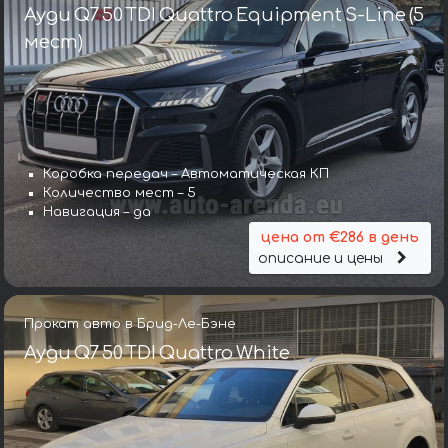
Ауди Q7 50 TDI Quattro Equipment S-Line (5
мест)
Коробка передач – Автоматическая КП
Количество мест – 5
Навигация – да
цена от €286 в день
описание и цены
Прокат авто в Брид-Ле-Бэне
Ауди Q7 50 TDI Quattro White