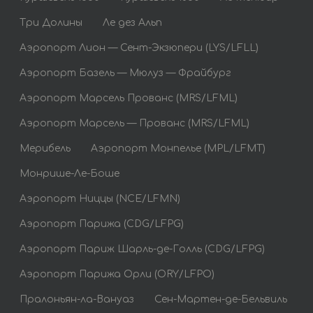
Три Долины
Ле дез Альп
Аэропорт Лион — Сент-Экзюпери (LYS/LFLL)
Аэропорт Базель — Мюлуз — Фрайбург
Аэропорт Марсель Прованс (MRS/LFML)
Аэропорт Марсель — Прованс (MRS/LFML)
Мерибель
Аэропорт Монпелье (MPL/LFMT)
Монрише-Ле-Боше
Аэропорт Ниццы (NCE/LFMN)
Аэропорт Парижа (CDG/LFPG)
Аэропорт Париж Шарль-де-Голль (CDG/LFPG)
Аэропорт Парижа Орли (ORY/LFPO)
Пралоньян-ла-Вануаз
Сен-Мартен-де-Бельвиль