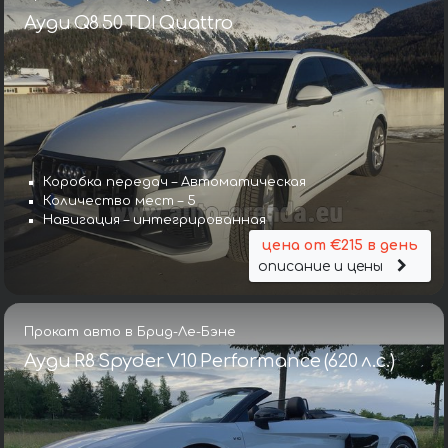
Ауди Q8 50 TDI Quattro
Коробка передач – Автоматическая
Количество мест – 5
Навигация – интегрированная
цена от €215 в день
описание и цены
Прокат авто в Брид-Ле-Бэне
Ауди R8 Spyder V10 Performance (620 л.с.)