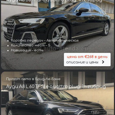
Коробка передач – Автоматическая
Количество мест – 5
Навигация – есть
цена от €268 в день
описание и цены
Прокат авто в Брид-Ле-Бэне
Ауди A8 L 60 TFSI e quattro plug-in гибрид