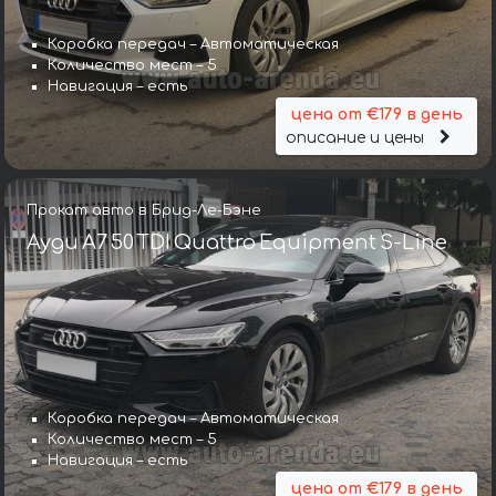
Коробка передач – Автоматическая
Количество мест – 5
Навигация – есть
цена от €179 в день
описание и цены
Прокат авто в Брид-Ле-Бэне
Ауди A7 50 TDI Quattro Equipment S-Line
Коробка передач – Автоматическая
Количество мест – 5
Навигация – есть
цена от €179 в день