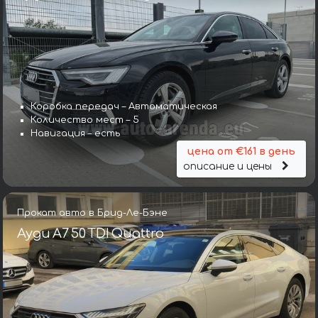
Коробка передач – Автоматическая
Количество мест – 5
Навигация – есть
цена от €161 в день
описание и цены
Прокат авто в Брид-Ле-Бэне
Ауди A7 50 TDI Quattro