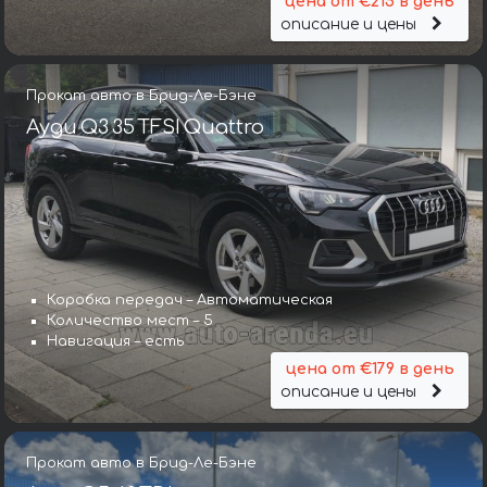
цена от €215 в день
описание и цены
Прокат авто в Брид-Ле-Бэне
Ауди Q3 35 TFSI Quattro
Коробка передач – Автоматическая
Количество мест – 5
Навигация – есть
цена от €179 в день
описание и цены
Прокат авто в Брид-Ле-Бэне