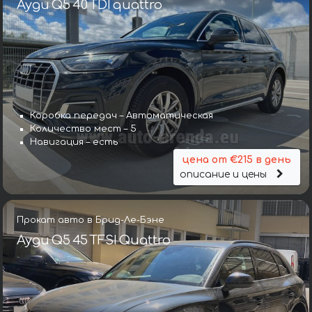
Ауди Q5 40 TDI quattro
Коробка передач – Автоматическая
Количество мест – 5
Навигация – есть
цена от €215 в день
описание и цены
Прокат авто в Брид-Ле-Бэне
Ауди Q5 45 TFSI Quattro