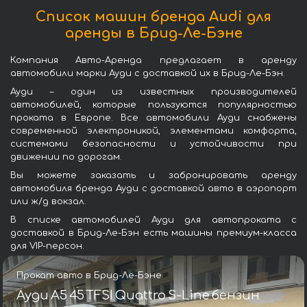
Список машин бренда Audi для
аренды в Брид-Ле-Бэне
Компания Авто-Аренда предлагает в аренду
автомобили марки Ауди с доставкой их в Брид-Ле-Бэн.
Ауди – один из известных производителей
автомобилей, которые пользуются популярностью
проката в Европе. Все автомобили Ауди снабжены
современной электроникой, элементами комфорта,
системами безопасности и устойчивости при
движении по дорогам.
Вы можете заказать и забронировать аренду
автомобиля бренда Ауди с доставкой авто в аэропорт
или ж/д вокзал.
В списке автомобилей Ауди для автопроката с
доставкой в Брид-Ле-Бэн есть машины премиум-класса
для VIP-персон.
Прокат авто в Брид-Ле-Бэне
Ауди A5 45 TFSI Quattro S-Line бензин