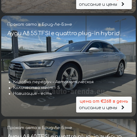
описание и цены
Прокат авто в Брид-Ле-Бэне
Ауди A8 55 TFSI e quattro plug-in hybrid
Коробка передач – Автоматическая
Количество мест – 5
Навигация – есть
цена от €268 в день
описание и цены
Прокат авто в Брид-Ле-Бэне
Ауди A8 60 TFSI e quattro plug-in гибрид