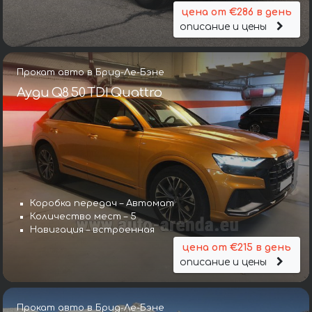
цена от €286 в день
описание и цены
Прокат авто в Брид-Ле-Бэне
Ауди Q8 50 TDI Quattro
Коробка передач – Автомат
Количество мест – 5
Навигация – встроенная
цена от €215 в день
описание и цены
Прокат авто в Брид-Ле-Бэне