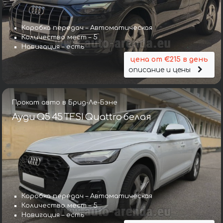
Коробка передач – Автоматическая
Количество мест – 5
Навигация – есть
цена от €215 в день
описание и цены
Прокат авто в Брид-Ле-Бэне
Ауди Q5 45 TFSI Quattro белая
Коробка передач – Автоматическая
Количество мест – 5
Навигация – есть