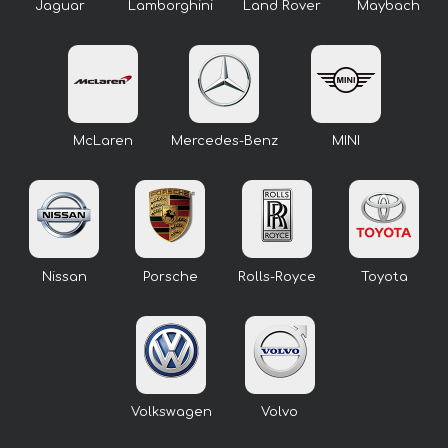
Jaguar
Lamborghini
Land Rover
Maybach
McLaren
Mercedes-Benz
MINI
Nissan
Porsche
Rolls-Royce
Toyota
Volkswagen
Volvo