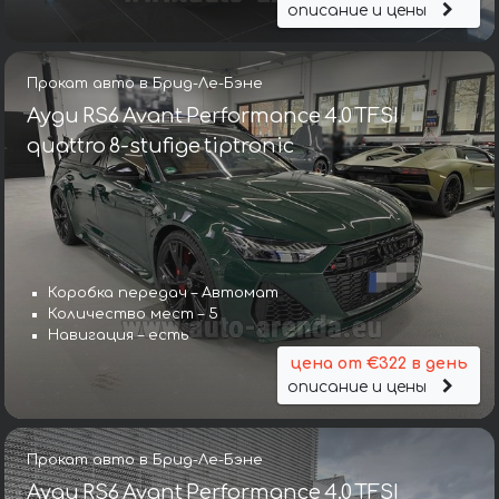
описание и цены
Прокат авто в Брид-Ле-Бэне
Ауди RS6 Avant Performance 4.0 TFSI
quattro 8-stufige tiptronic
Коробка передач – Автомат
Количество мест – 5
Навигация – есть
цена от €322 в день
описание и цены
Прокат авто в Брид-Ле-Бэне
Ауди RS6 Avant Performance 4.0 TFSI