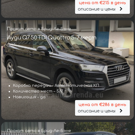
цена от €215 в день
описание и цены
Прокат авто в Брид-Ле-Бэне
Ауди Q7 50 TDI Quattro 5-7 мест
Коробка передач – Автоматическая КП
Количество мест – 5/7
Навигация – да
цена от €286 в день
описание и цены
Прокат авто в Брид-Ле-Бэне