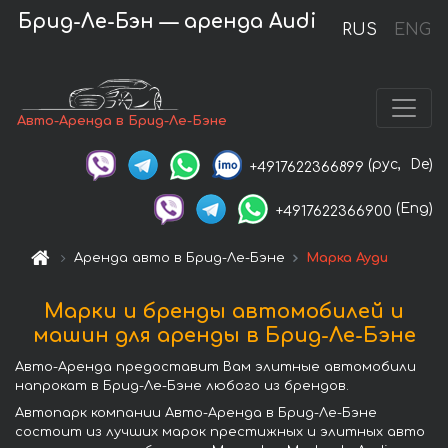
Брид-Ле-Бэн — аренда Audi
RUS
ENG
Авто-Аренда в Брид-Ле-Бэне
(рус,
De)
+4917622366899
(Eng)
+4917622366900
Аренда авто в Брид-Ле-Бэне
Марка Ауди
Марки и бренды автомобилей и
машин для аренды в Брид-Ле-Бэне
Авто-Аренда предоставит Вам элитные автомобили
напрокат в Брид-Ле-Бэне любого из брендов.
Автопарк компании Авто-Аренда в Брид-Ле-Бэне
состоит из лучших марок престижных и элитных авто