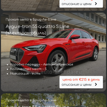
описание и цены
Прокат авто в Брид-Ле-Бэне
Ауди e-tron 55 quattro S Line
(электромобиль)
Коробка передач – Автоматическая
Количество мест – 5
Навигация – есть
цена от €215 в день
описание и цены
Прокат авто в Брид-Ле-Бэне