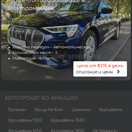
Ауди e-tron 55 quattro S Line
электромобиль
Коробка передач – Автоматическая
Количество мест – 5
Навигация – есть
цена от €215 в день
описание и цены
АВТОПРОКАТ ВО ФРАНЦИИ
Браман
Брид-Ле-Бэн
Шамони
Куршевель
Куршевель 1300
Куршевель 1550
Куршевель 1650
Куршевель 1850
Ле Менюир