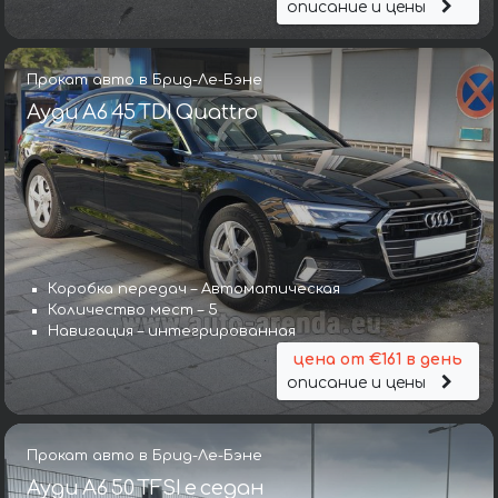
описание и цены
Прокат авто в Брид-Ле-Бэне
Ауди A6 45 TDI Quattro
Коробка передач – Автоматическая
Количество мест – 5
Навигация – интегрированная
цена от €161 в день
описание и цены
Прокат авто в Брид-Ле-Бэне
Ауди A6 50 TFSI e седан