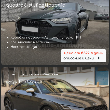
quattro 8-stufige tiptronic
Коробка передач – Автоматическая КП
Количество мест – 4/5
Навигация – да
цена от €322 в день
описание и цены
Прокат авто в Брид-Ле-Бэне
Ауди TTS Coupe