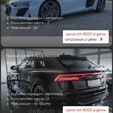
Коробка передач – Автомат
Количество мест – 2
Навигация – да
цена от €322 в день
описание и цены
Прокат авто в Брид-Ле-Бэне
Ауди RS Q8
Коробка передач – Автомат
Количество мест – 5
Навигация – на борту
цена от €322 в день