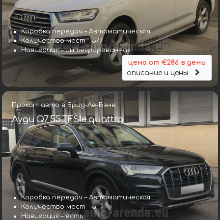
Коробка передач – Автоматическая
Количество мест – 5/7
Навигация – интегрированная
цена от €286 в день
описание и цены
Прокат авто в Брид-Ле-Бэне
Ауди Q7 55 TFSIe quattro
Коробка передач – Автоматическая
Количество мест – 5
Навигация – есть