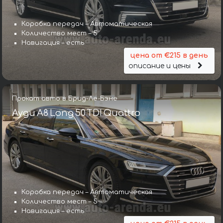
Коробка передач – Автоматическая
Количество мест – 5
Навигация – есть
цена от €215 в день
описание и цены
Прокат авто в Брид-Ле-Бэне
Ауди A8 Long 50 TDI Quattro
Коробка передач – Автоматическая
Количество мест – 5
Навигация – есть