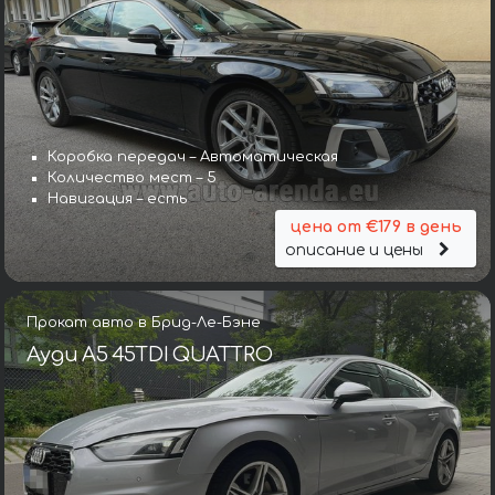
Коробка передач – Автоматическая
Количество мест – 5
Навигация – есть
цена от €179 в день
описание и цены
Прокат авто в Брид-Ле-Бэне
Ауди A5 45TDI QUATTRO