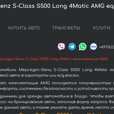
nz S-Class S500 Long 4Matic AMG e
КУПИТЬ АВТО
ТРАНСФЕРЫ
УСЛУГИ
+491762
рседес-Бенц S-Class S500 Long 4Matic комплектация AMG
мобиль Мерседес-Бенц S-Class S500 Long 4Matic 
кой авто в аэропорты или ж/д вокзал.
atic комплектация AMG пользуются популярностью
омфорта, системами безопасности и устойчивости при
данными для аренды автомобиля в Бордо. Чтобы взять
ос на бронирование авто, заполнив форму запроса. Ва
ь данный авто, а также указать даты, время, место и