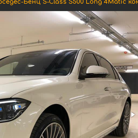
едес-Бенц S-Class S500 Long 4Matic к