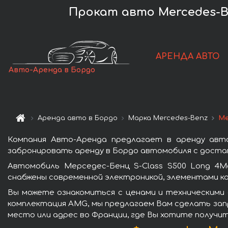
Прокат авто Mercedes-Be
АРЕНДА АВТО
Авто-Аренда в Бордо
Аренда авто в Бордо
Марка Mercedes-Benz
Ме
Компания Авто-Аренда предлагает в аренду авто
забронировать аренду в Бордо автомобиля с достав
Автомобиль Мерседес-Бенц S-Class S500 Long 4M
снабжены современной электроникой, элементами к
Вы можете ознакомиться с ценами и техническими 
комплектация AMG, мы предлагаем Вам сделать запр
место или адрес во Франции, где Вы хотите получит