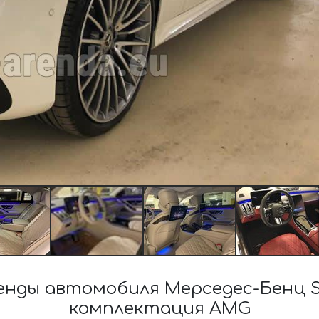
нды автомобиля Мерседес-Бенц S-C
комплектация AMG