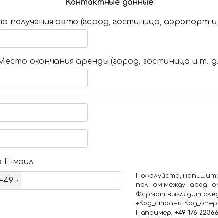
Контактные данные
о получения авто (город, гостиница, аэропорт и т
Место окончания аренды (город, гостиница и т. д.
 Е-маил
Пожалуйста, напишит
+49
полном международно
Формат выглядит сле
+Код_страны Код_опе
Например,
+49 176 2236