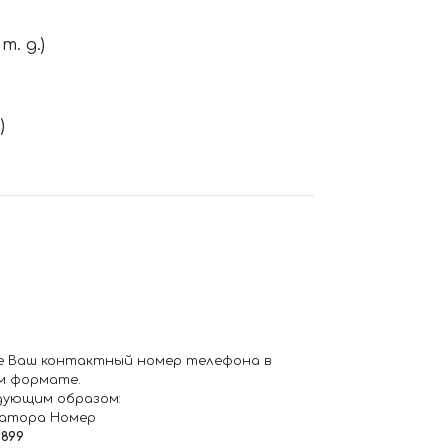
. д.)
)
е Ваш контактный номер телефона в
м формате.
дующим образом:
ратора Номер
6899