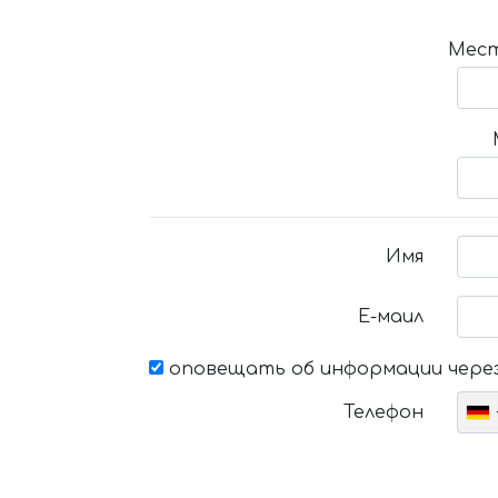
Мест
Имя
Е-маил
оповещать об информации через
Телефон