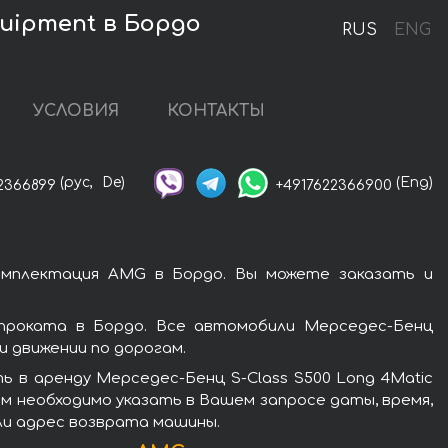
quipment в Бордо
RUS
ENG
УСЛОВИЯ
КОНТАКТЫ
(рус,
De)
(Eng)
2366899
+4917622366900
комплектация AMG в Бордо. Вы можете заказать и
 проката в Бордо. Все автомобили Мерседес-Бенц
 движении по дорогам.
 в аренду Мерседес-Бенц S-Class S500 Long 4Matic
м необходимо указать в Вашем запросе даты, время,
ли адрес возврата машины.