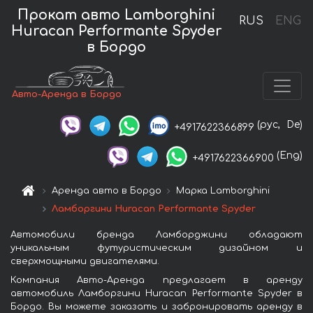
Прокат авто Lamborghini
RUS
ENG
Huracan Performante Spyder
в Бордо
Авто-Аренда в Бордо
(рус,
De)
+4917622366899
(Eng)
+4917622366900
Аренда авто в Бордо
Марка Lamborghini
Ламборгини Huracan Performante Spyder
Автомобили бренда Ламборджини обладают
уникальным футуристическим дизайном и
сверхмощными двигателями.
Компания Авто-Аренда предлагает в аренду
автомобиль Ламборгини Huracan Performante Spyder в
Бордо. Вы можете заказать и забронировать аренду в