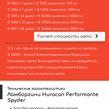
€ 1500 х 1 день = € 1500, включено 150 км
€ 1286 х 7 дней = € 9000, включено 1000 км
€ 1100 х 14 дней = € 15400, включено 2000 км
€ 1000 х 21 день = € 21000, включено 2500 км
€ 893 х 28 дней = € 25000, включено 3000 км
Расчёт стоимости авто
€ 5 / км – Цена за превышение лимита по пробегу
€ 15000 – Залог/Ответственность/Франшиза.
Залоговая сумма блокируется нами на кредитной
карте водителя ИЛИ предоставляется Вами
наличными при получении авто.
Технические характеристики
Ламборгини Huracan Performante
Spyder
Коробка передач – Автоматическая