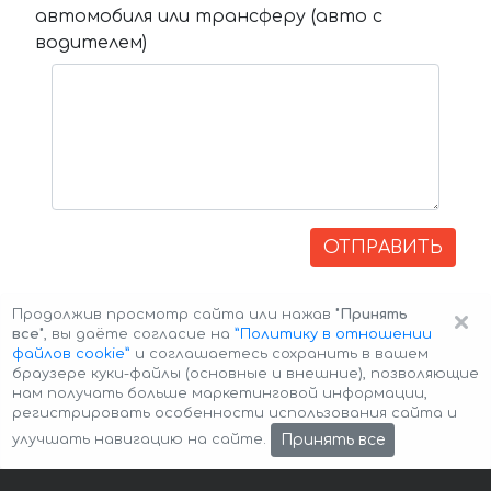
автомобиля или трансферу (авто с
водителем)
ОТПРАВИТЬ
×
Продолжив просмотр сайта или нажав
"Принять
все"
, вы даёте согласие на
”Политику в отношении
файлов cookie”
и соглашаетесь сохранить в вашем
браузере куки-файлы (основные и внешние), позволяющие
нам получать больше маркетинговой информации,
регистрировать особенности использования сайта и
Авторские права © 2026 Авто-Аренда
Cookie Policy
Принять все
улучшать навигацию на сайте.