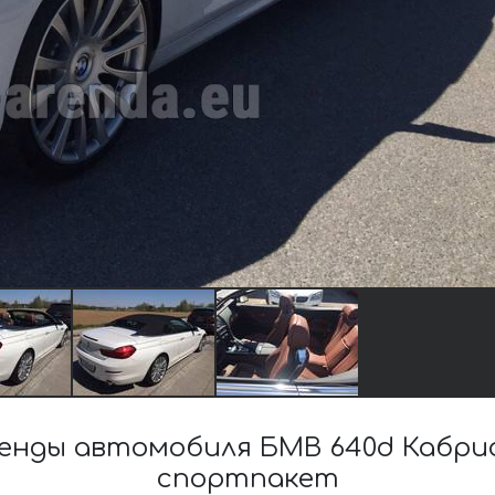
енды автомобиля БМВ 640d Кабри
спортпакет