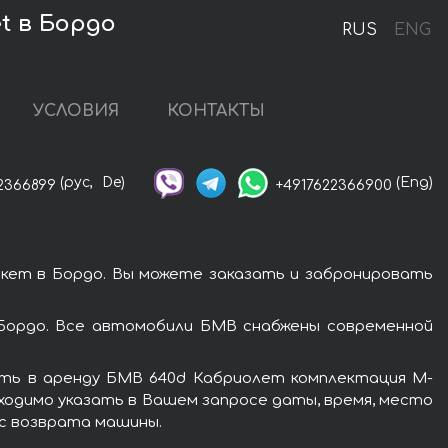
t в Бордо
RUS
ENG
УСЛОВИЯ
КОНТАКТЫ
(рус,
De)
(Eng)
2366899
+4917622366900
кет в Бордо. Вы можете заказать и забронировать
Бордо. Все автомобили БМВ снабжены современной
ять в аренду БМВ 640d Кабриолет комплектация М-
ходимо указать в Вашем запросе даты, время, место
ес возврата машины.