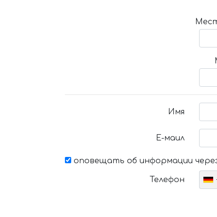
Мест
Имя
Е-маил
оповещать об информации через
Телефон