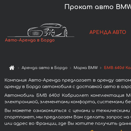
Прокат авто BMW 
АРЕНДА АВТО
Авто-Аренда в Бордо
Аренда авто в Бордо
Марка BMW
БМВ 640d Ка
Компания Авто-Аренда предлагает в аренду автом
аренду в Бордо автомобиля с доставкой авто в аэро
Автомобиль БМВ 640d Кабриолет комплектация М-
электроникой, элементами комфорта, системами бе
Вы можете ознакомиться с ценами и техническими
спортпакет, мы предлагаем Вам сделать запрос на 
или адрес во Франции, где Вы хотите получить данн