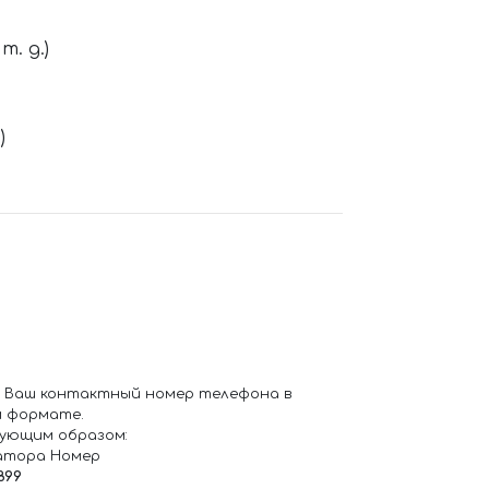
. д.)
)
 Ваш контактный номер телефона в
 формате.
ующим образом:
атора Номер
899