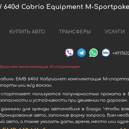
640d Cabrio Equipment M-Sportpake
КУПИТЬ АВТО
ТРАНСФЕРЫ
УСЛУГИ
+491762
бриолет комплектация М-спортпакет
обиль БМВ 640d Кабриолет комплектация М-спортпа
порты или ж/д вокзал.
спортпакет пользуются популярностью проката в 
зопасности и устойчивости при движении по дорогам.
 данными для аренды автомобиля в Бордо. Чтобы вз
бронирование авто, заполнив форму запроса. Вам необ
ый авто, а также указать даты, время, место или адр