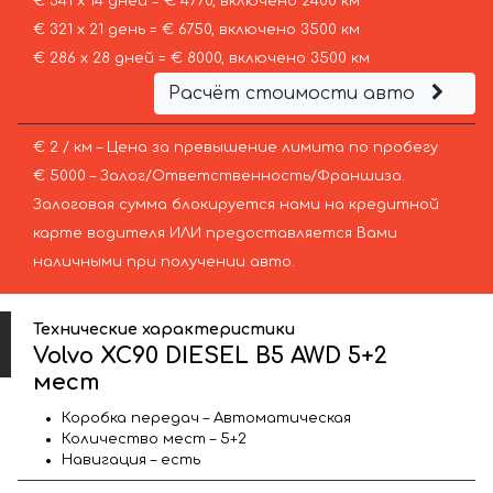
€ 341 х 14 дней = € 4770, включено 2400 км
€ 321 х 21 день = € 6750, включено 3500 км
€ 286 х 28 дней = € 8000, включено 3500 км
Расчёт стоимости авто
€ 2 / км – Цена за превышение лимита по пробегу
€ 5000 – Залог/Ответственность/Франшиза.
Залоговая сумма блокируется нами на кредитной
карте водителя ИЛИ предоставляется Вами
наличными при получении авто.
Технические характеристики
Volvo XC90 DIESEL B5 AWD 5+2
мест
Коробка передач – Автоматическая
Количество мест – 5+2
Навигация – есть