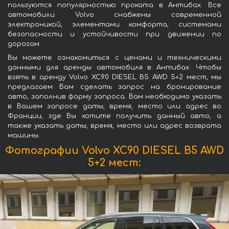
пользуются популярностью проката в Антибах. Все
автомобили Volvo снабжены современной
электроникой, элементами комфорта, системами
безопасности и устойчивости при движении по
дорогам.
Вы можете ознакомиться с ценами и техническими
данными для аренды автомобиля в Антибах. Чтобы
взять в аренду Volvo XC90 DIESEL B5 AWD 5+2 мест, мы
предлагаем Вам сделать запрос на бронирование
авто, заполнив форму запроса. Вам необходимо указать
в Вашем запросе даты, время, место или адрес во
Франции, где Вы хотите получить данный авто, а
также указать даты, время, место или адрес возврата
машины.
Фотографии Volvo XC90 DIESEL B5 AWD
5+2 мест: