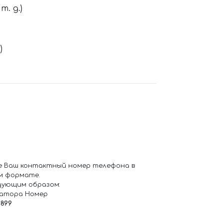
. д.)
)
е Ваш контактный номер телефона в
м формате.
дующим образом:
ратора Номер
6899