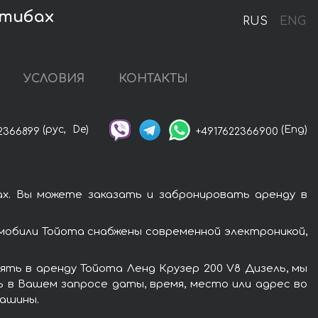
нтибах
RUS
ENG
УСЛОВИЯ
КОНТАКТЫ
(рус,
De)
(Eng)
2366899
+4917622366900
х. Вы можете заказать и забронировать аренду в
мобили Тойота снабжены современной электроникой,
ть в аренду Тойота Ленд Крузер 200 V8 Дизель, мы
ь в Вашем запросе даты, время, место или адрес во
машины.