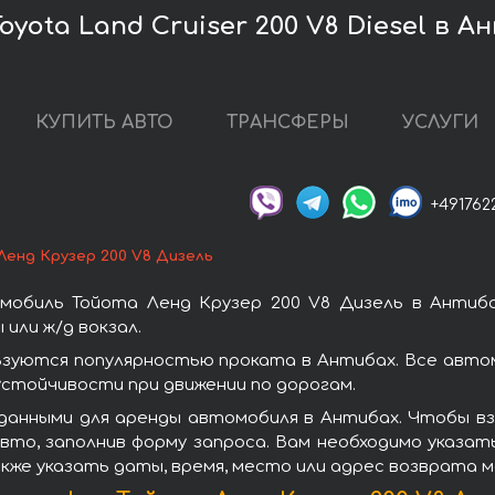
yota Land Cruiser 200 V8 Diesel в А
КУПИТЬ АВТО
ТРАНСФЕРЫ
УСЛУГИ
+491762
Ленд Крузер 200 V8 Дизель
мобиль Тойота Ленд Крузер 200 V8 Дизель в Антиба
или ж/д вокзал.
ьзуются популярностью проката в Антибах. Все авто
стойчивости при движении по дорогам.
данными для аренды автомобиля в Антибах. Чтобы взя
то, заполнив форму запроса. Вам необходимо указат
кже указать даты, время, место или адрес возврата 