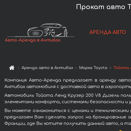
Прокат авто To
АРЕНДА АВТО
Авто-Аренда в Антибах
Аренда авто в Антибах
Марка Toyota
Тойота 
Компания Авто-Аренда предлагает в аренду авто
Антибах автомобиля с доставкой авто в аэропорты 
Автомобиль Тойота Ленд Крузер 200 V8 Дизель пол
элементами комфорта, системами безопасности и у
Вы можете ознакомиться с ценами и техническими 
предлагаем Вам сделать запрос на бронирование ав
Франции, где Вы хотите получить данный авто, а та