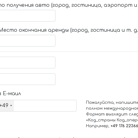
о получения авто (город, гостиница, аэропорт и т
Место окончания аренды (город, гостиница и т. д.
 Е-маил
Пожалуйста, напишит
+49
полном международно
Формат выглядит сле
+Код_страны Код_опе
Например,
+49 176 2236