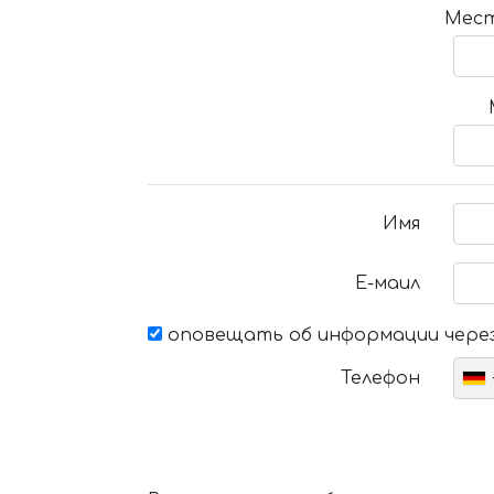
Мест
Имя
Е-маил
оповещать об информации через
Телефон