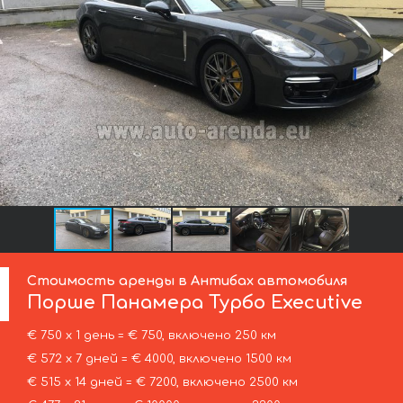
Стоимость аренды в Антибах автомобиля
Порше
Панамера Турбо Executive
€ 750 х 1 день = € 750, включено 250 км
€ 572 х 7 дней = € 4000, включено 1500 км
€ 515 х 14 дней = € 7200, включено 2500 км