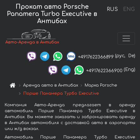
Прокат авто Porsche
RUS
ENG
Panamera Turbo Executive в
Антибах
Авто-Аренда в Антибах
(рус,
De)
+4917622366899
(Eng)
+4917622366900
Аренда авто в Антибах
Марка Porsche
Порше Панамера Турбо Executive
Компания Авто-Аренда предлагает в аренду
автомобиль Порше Панамера Турбо Executive в
Антибах. Вы можете заказать и забронировать аренду
в Антибах автомобиля с доставкой авто в аэропорты
или ж/д вокзал.
Автомобиль Порше Панамера Турбо Executive