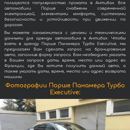
пользуются популярностью проката в Антибах. Все
автомобили Порше снабжены современной
электроникой, элементами комфорта, системами
безопасности и устойчивости при движении по
дорогам.
Вы можете ознакомиться с ценами и техническими
данными для аренды автомобиля в Антибах. Чтобы
взять в аренду Порше Панамера Турбо Executive, мы
предлагаем Вам сделать запрос на бронирование
авто, заполнив форму запроса. Вам необходимо указать
в Вашем запросе даты, время, место или адрес во
Франции, где Вы хотите получить данный авто, а
также указать даты, время, место или адрес возврата
машины.
Фотографии Порше Панамера Турбо
Executive: