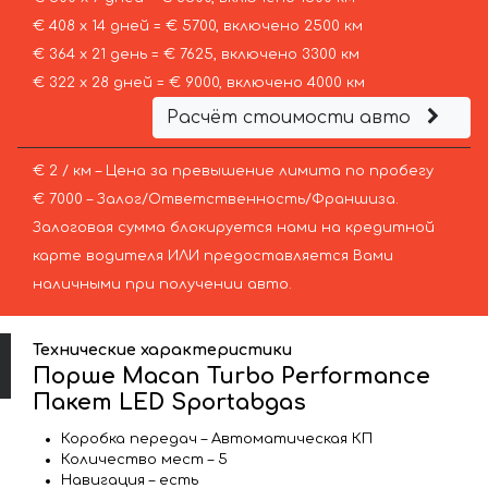
€ 408 х 14 дней = € 5700, включено 2500 км
€ 364 х 21 день = € 7625, включено 3300 км
€ 322 х 28 дней = € 9000, включено 4000 км
Расчёт стоимости авто
€ 2 / км – Цена за превышение лимита по пробегу
€ 7000 – Залог/Ответственность/Франшиза.
Залоговая сумма блокируется нами на кредитной
карте водителя ИЛИ предоставляется Вами
наличными при получении авто.
Технические характеристики
Порше Macan Turbo Performance
Пакет LED Sportabgas
Коробка передач – Автоматическая КП
Количество мест – 5
Навигация – есть