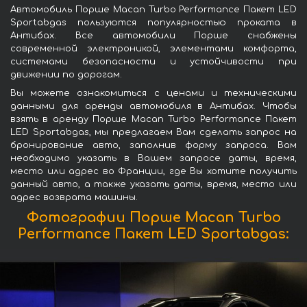
Автомобиль Порше Macan Turbo Performance Пакет LED
Sportabgas пользуются популярностью проката в
Антибах. Все автомобили Порше снабжены
современной электроникой, элементами комфорта,
системами безопасности и устойчивости при
движении по дорогам.
Вы можете ознакомиться с ценами и техническими
данными для аренды автомобиля в Антибах. Чтобы
взять в аренду Порше Macan Turbo Performance Пакет
LED Sportabgas, мы предлагаем Вам сделать запрос на
бронирование авто, заполнив форму запроса. Вам
необходимо указать в Вашем запросе даты, время,
место или адрес во Франции, где Вы хотите получить
данный авто, а также указать даты, время, место или
адрес возврата машины.
Фотографии Порше Macan Turbo
Performance Пакет LED Sportabgas: