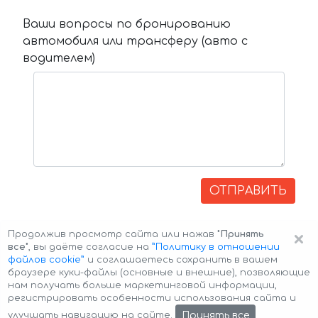
Ваши вопросы по бронированию
автомобиля или трансферу (авто с
водителем)
ОТПРАВИТЬ
×
Продолжив просмотр сайта или нажав
"Принять
все"
, вы даёте согласие на
”Политику в отношении
файлов cookie”
и соглашаетесь сохранить в вашем
браузере куки-файлы (основные и внешние), позволяющие
нам получать больше маркетинговой информации,
регистрировать особенности использования сайта и
Авторские права © 2026 Авто-Аренда
Cookie Policy
Принять все
улучшать навигацию на сайте.